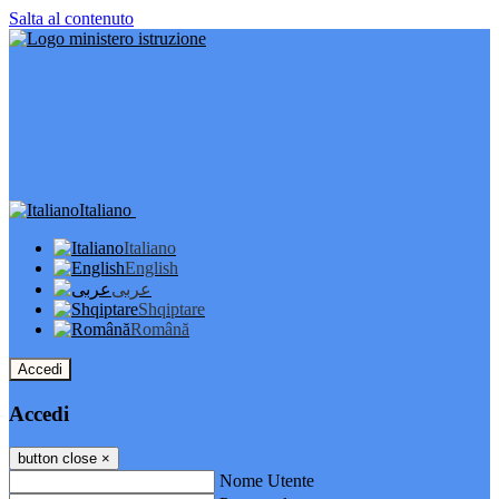
Salta al contenuto
Italiano
Italiano
English
عربى
Shqiptare
Română
Accedi
Accedi
button close
×
Nome Utente