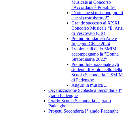
Musicale al Concorso
"Accordarsi è Possibile"
"Note che si uniscono, ponti
che si costruiscono!"
Grande successo al XXXI
Concorso Musicale “E. Arisi”
di Vescovato (CR)
Premio Solidarietà Arte e
Impegno Civile 2024
I violoncelli dello SMIM
accompagnano la "Donna
Straordinaria 2022"
Premio Internazionale agli
studenti di Violoncello della
Scuola Secondaria I° SMIM
di Padenghe
Auguri in musica ...
Organizzazione Scolastica Secondaria I°
grado Padenghe
Orario Scuola Secondaria I° grado
Padenghe
Progetti Secondaria I° grado Padenghe