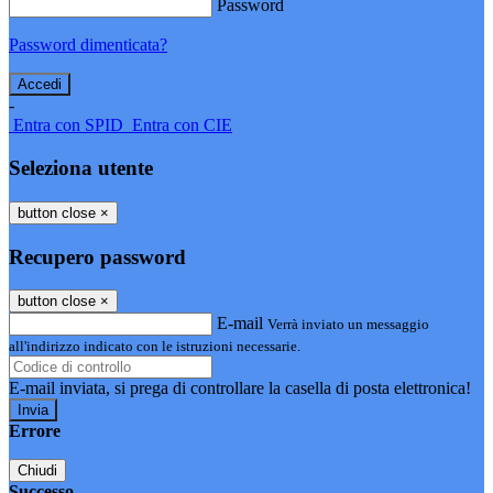
Password
Password dimenticata?
-
Entra con SPID
Entra con CIE
Seleziona utente
button close
×
Recupero password
button close
×
E-mail
Verrà inviato un messaggio
all'indirizzo indicato con le istruzioni necessarie.
E-mail inviata, si prega di controllare la casella di posta elettronica!
Errore
Chiudi
Successo