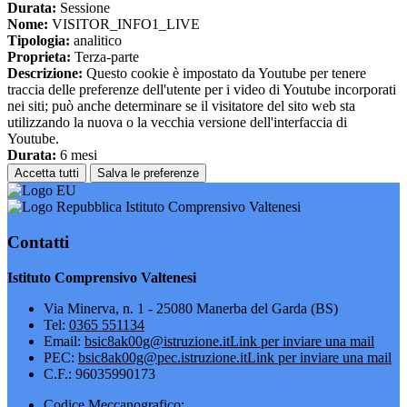
Durata:
Sessione
Nome:
VISITOR_INFO1_LIVE
Tipologia:
analitico
Proprieta:
Terza-parte
Descrizione:
Questo cookie è impostato da Youtube per tenere
traccia delle preferenze dell'utente per i video di Youtube incorporati
nei siti; può anche determinare se il visitatore del sito web sta
utilizzando la nuova o la vecchia versione dell'interfaccia di
Youtube.
Durata:
6 mesi
Accetta tutti
Salva le preferenze
Istituto Comprensivo Valtenesi
Contatti
Istituto Comprensivo Valtenesi
Via Minerva, n. 1 - 25080 Manerba del Garda (BS)
Tel:
0365 551134
Email:
bsic8ak00g@istruzione.it
Link per inviare una mail
PEC:
bsic8ak00g@pec.istruzione.it
Link per inviare una mail
C.F.: 96035990173
Codice Meccanografico: