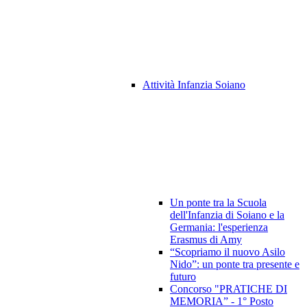
Attività Infanzia Soiano
Un ponte tra la Scuola
dell'Infanzia di Soiano e la
Germania: l'esperienza
Erasmus di Amy
“Scopriamo il nuovo Asilo
Nido”: un ponte tra presente e
futuro
Concorso "PRATICHE DI
MEMORIA” - 1° Posto