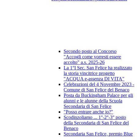
Secondo posto al Concorso
"Accogli come vorresti essere
accolto" a.s. 2025-26
La 1°I Sec. San Felice ha realizzato
la storia vincitrice progetto
"ACQUA e-assenza DI VITA"
Celebrazioni del 4 Novembre 2023 -
Comune di San Felice del Benaco
Posta da Buckingham Palace per gli
alunni e le alunne della Scuola
Secondaria di San Felice
"Posso entrare anche io?"
Scodinzoliamo ... 1°-2°-3° posto
della Secondaria di San Felice del
Benaco
Secondaria San Felice, premio Blue