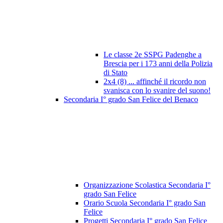
Le classe 2e SSPG Padenghe a
Brescia per i 173 anni della Polizia
di Stato
2x4 (8) ... affinché il ricordo non
svanisca con lo svanire del suono!
Secondaria I° grado San Felice del Benaco
Organizzazione Scolastica Secondaria I°
grado San Felice
Orario Scuola Secondaria I° grado San
Felice
Progetti Secondaria I° grado San Felice