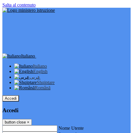
Salta al contenuto
Italiano
Italiano
English
عربى
Shqiptare
Română
Accedi
Accedi
button close
×
Nome Utente