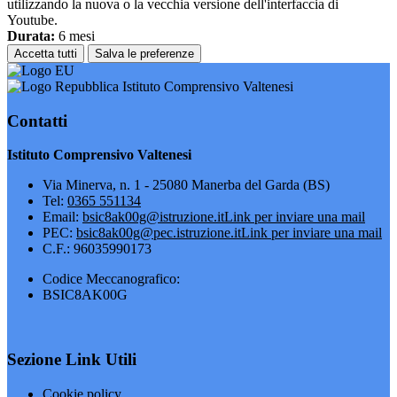
utilizzando la nuova o la vecchia versione dell'interfaccia di
Youtube.
Durata:
6 mesi
Accetta tutti
Salva le preferenze
Istituto Comprensivo Valtenesi
Contatti
Istituto Comprensivo Valtenesi
Via Minerva, n. 1 - 25080 Manerba del Garda (BS)
Tel:
0365 551134
Email:
bsic8ak00g@istruzione.it
Link per inviare una mail
PEC:
bsic8ak00g@pec.istruzione.it
Link per inviare una mail
C.F.: 96035990173
Codice Meccanografico:
BSIC8AK00G
Sezione Link Utili
Cookie policy