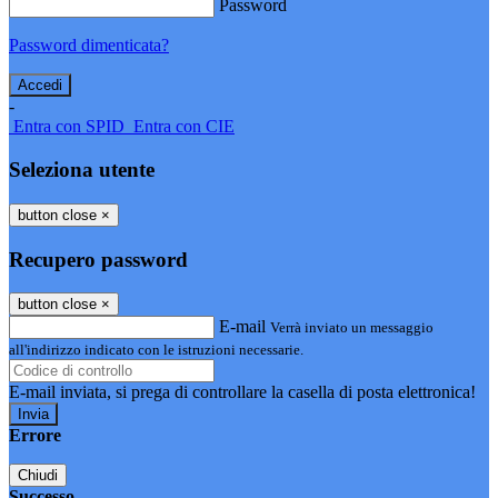
Password
Password dimenticata?
-
Entra con SPID
Entra con CIE
Seleziona utente
button close
×
Recupero password
button close
×
E-mail
Verrà inviato un messaggio
all'indirizzo indicato con le istruzioni necessarie.
E-mail inviata, si prega di controllare la casella di posta elettronica!
Errore
Chiudi
Successo