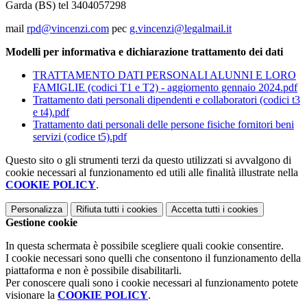
Garda (BS) tel 3404057298
mail
rpd@vincenzi.com
pec
g.vincenzi@legalmail.it
Modelli per informativa e dichiarazione trattamento dei dati
TRATTAMENTO DATI PERSONALI ALUNNI E LORO
FAMIGLIE (codici T1 e T2) - aggiornento gennaio 2024.pdf
Trattamento dati personali dipendenti e collaboratori (codici t3
e t4).pdf
Trattamento dati personali delle persone fisiche fornitori beni
servizi (codice t5).pdf
Questo sito o gli strumenti terzi da questo utilizzati si avvalgono di
cookie necessari al funzionamento ed utili alle finalità illustrate nella
COOKIE POLICY
.
Personalizza
Rifiuta tutti
i cookies
Accetta tutti
i cookies
Gestione cookie
In questa schermata è possibile scegliere quali cookie consentire.
I cookie necessari sono quelli che consentono il funzionamento della
piattaforma e non è possibile disabilitarli.
Per conoscere quali sono i cookie necessari al funzionamento potete
visionare la
COOKIE POLICY
.