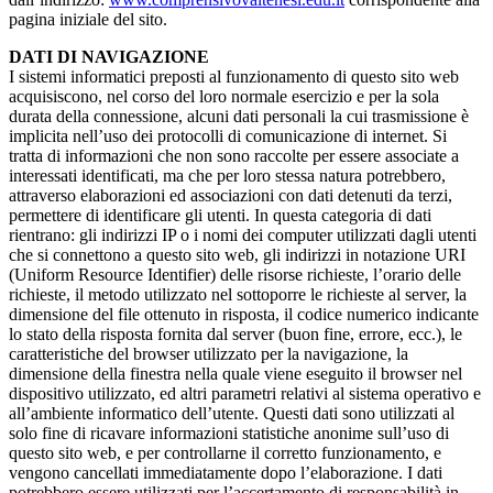
pagina iniziale del sito.
DATI DI NAVIGAZIONE
I sistemi informatici preposti al funzionamento di questo sito web
acquisiscono, nel corso del loro normale esercizio e per la sola
durata della connessione, alcuni dati personali la cui trasmissione è
implicita nell’uso dei protocolli di comunicazione di internet. Si
tratta di informazioni che non sono raccolte per essere associate a
interessati identificati, ma che per loro stessa natura potrebbero,
attraverso elaborazioni ed associazioni con dati detenuti da terzi,
permettere di identificare gli utenti. In questa categoria di dati
rientrano: gli indirizzi IP o i nomi dei computer utilizzati dagli utenti
che si connettono a questo sito web, gli indirizzi in notazione URI
(Uniform Resource Identifier) delle risorse richieste, l’orario delle
richieste, il metodo utilizzato nel sottoporre le richieste al server, la
dimensione del file ottenuto in risposta, il codice numerico indicante
lo stato della risposta fornita dal server (buon fine, errore, ecc.), le
caratteristiche del browser utilizzato per la navigazione, la
dimensione della finestra nella quale viene eseguito il browser nel
dispositivo utilizzato, ed altri parametri relativi al sistema operativo e
all’ambiente informatico dell’utente. Questi dati sono utilizzati al
solo fine di ricavare informazioni statistiche anonime sull’uso di
questo sito web, e per controllarne il corretto funzionamento, e
vengono cancellati immediatamente dopo l’elaborazione. I dati
potrebbero essere utilizzati per l’accertamento di responsabilità in