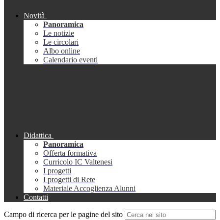
Novità
Panoramica
Le notizie
Le circolari
Albo online
Calendario eventi
Didattica
Panoramica
Offerta formativa
Curricolo IC Valtenesi
I progetti
I progetti di Rete
Materiale Accoglienza Alunni
Contatti
Campo di ricerca per le pagine del sito