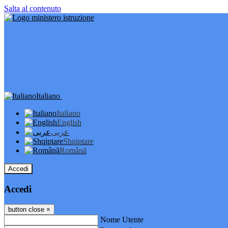
Salta al contenuto
Italiano
Italiano
English
عربى
Shqiptare
Română
Accedi
Accedi
button close
×
Nome Utente