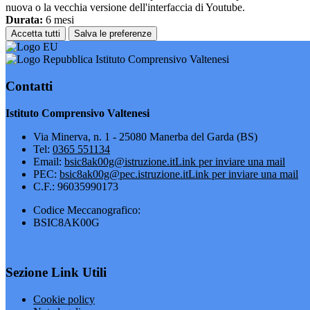
nuova o la vecchia versione dell'interfaccia di Youtube.
Durata:
6 mesi
Accetta tutti
Salva le preferenze
Istituto Comprensivo Valtenesi
Contatti
Istituto Comprensivo Valtenesi
Via Minerva, n. 1 - 25080 Manerba del Garda (BS)
Tel:
0365 551134
Email:
bsic8ak00g@istruzione.it
Link per inviare una mail
PEC:
bsic8ak00g@pec.istruzione.it
Link per inviare una mail
C.F.: 96035990173
Codice Meccanografico:
BSIC8AK00G
Sezione Link Utili
Cookie policy