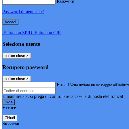
Password
Password dimenticata?
-
Entra con SPID
Entra con CIE
Seleziona utente
button close
×
Recupero password
button close
×
E-mail
Verrà inviato un messaggio all'indirizz
E-mail inviata, si prega di controllare la casella di posta elettronica!
Errore
Chiudi
Successo