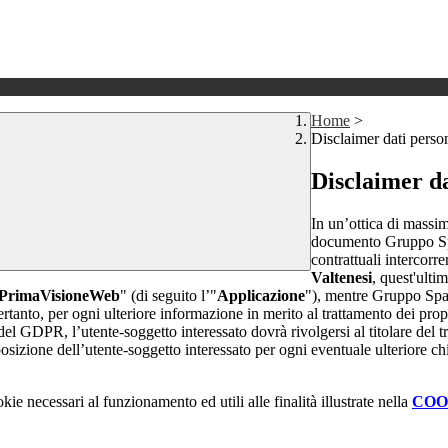
Home
>
Disclaimer dati perso
Disclaimer da
In un’ottica di massim
documento Gruppo Spag
contrattuali intercor
Valtenesi
, quest'ulti
PrimaVisioneWeb
" (di seguito l’"
Applicazione
"), mentre Gruppo Spa
rtanto, per ogni ulteriore informazione in merito al trattamento dei propr
 del GDPR, l’utente-soggetto interessato dovrà rivolgersi al titolare del tr
sizione dell’utente-soggetto interessato per ogni eventuale ulteriore ch
kie necessari al funzionamento ed utili alle finalità illustrate nella
COO