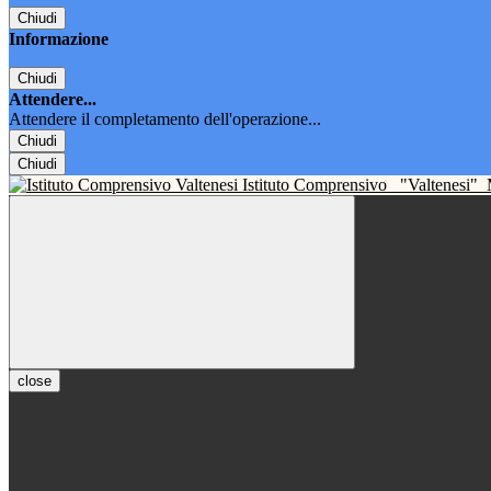
Chiudi
Informazione
Chiudi
Attendere...
Attendere il completamento dell'operazione...
Chiudi
Chiudi
Istituto Comprensivo
"Valtenesi"
close