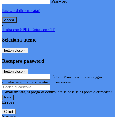
Password
Password dimenticata?
-
Entra con SPID
Entra con CIE
Seleziona utente
button close
×
Recupero password
button close
×
E-mail
Verrà inviato un messaggio
all'indirizzo indicato con le istruzioni necessarie.
E-mail inviata, si prega di controllare la casella di posta elettronica!
Errore
Chiudi
Successo