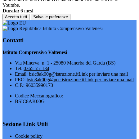
Youtube.
Durata:
6 mesi
Accetta tutti
Salva le preferenze
Istituto Comprensivo Valtenesi
Contatti
Istituto Comprensivo Valtenesi
Via Minerva, n. 1 - 25080 Manerba del Garda (BS)
Tel:
0365 551134
Email:
bsic8ak00g@istruzione.it
Link per inviare una mail
PEC:
bsic8ak00g@pec.istruzione.it
Link per inviare una mail
C.F.: 96035990173
Codice Meccanografico:
BSIC8AK00G
Sezione Link Utili
Cookie policy