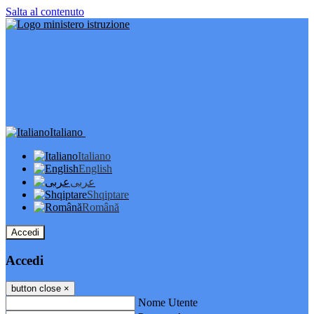
Salta al contenuto
Italiano
Italiano
English
عربى
Shqiptare
Română
Accedi
Accedi
button close
×
Nome Utente