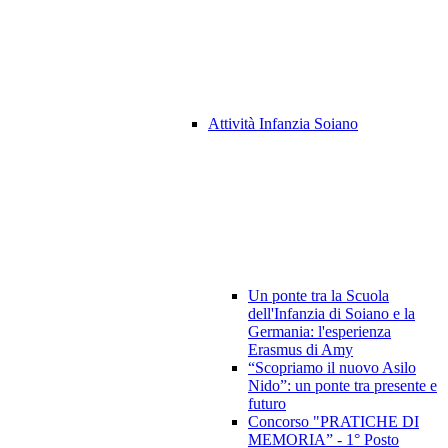
Attività Infanzia Soiano
Un ponte tra la Scuola
dell'Infanzia di Soiano e la
Germania: l'esperienza
Erasmus di Amy
“Scopriamo il nuovo Asilo
Nido”: un ponte tra presente e
futuro
Concorso "PRATICHE DI
MEMORIA” - 1° Posto