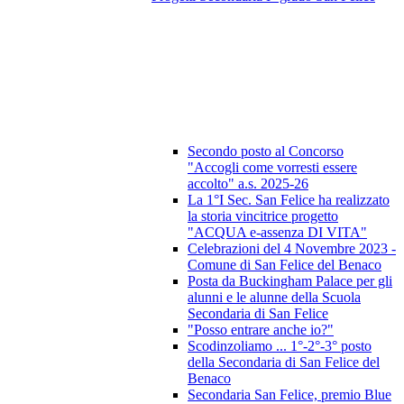
Secondo posto al Concorso
"Accogli come vorresti essere
accolto" a.s. 2025-26
La 1°I Sec. San Felice ha realizzato
la storia vincitrice progetto
"ACQUA e-assenza DI VITA"
Celebrazioni del 4 Novembre 2023 -
Comune di San Felice del Benaco
Posta da Buckingham Palace per gli
alunni e le alunne della Scuola
Secondaria di San Felice
"Posso entrare anche io?"
Scodinzoliamo ... 1°-2°-3° posto
della Secondaria di San Felice del
Benaco
Secondaria San Felice, premio Blue