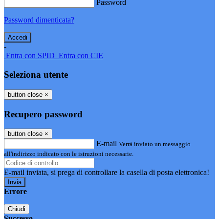
Password
Password dimenticata?
-
Entra con SPID
Entra con CIE
Seleziona utente
button close
×
Recupero password
button close
×
E-mail
Verrà inviato un messaggio
all'indirizzo indicato con le istruzioni necessarie.
E-mail inviata, si prega di controllare la casella di posta elettronica!
Errore
Chiudi
Successo