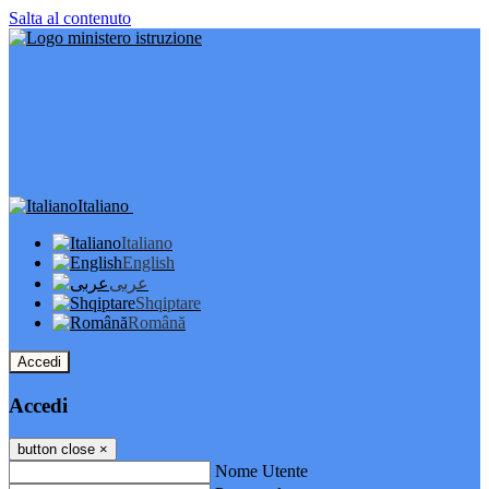
Salta al contenuto
Italiano
Italiano
English
عربى
Shqiptare
Română
Accedi
Accedi
button close
×
Nome Utente