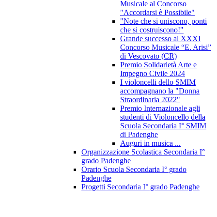
Musicale al Concorso
"Accordarsi è Possibile"
"Note che si uniscono, ponti
che si costruiscono!"
Grande successo al XXXI
Concorso Musicale “E. Arisi”
di Vescovato (CR)
Premio Solidarietà Arte e
Impegno Civile 2024
I violoncelli dello SMIM
accompagnano la "Donna
Straordinaria 2022"
Premio Internazionale agli
studenti di Violoncello della
Scuola Secondaria I° SMIM
di Padenghe
Auguri in musica ...
Organizzazione Scolastica Secondaria I°
grado Padenghe
Orario Scuola Secondaria I° grado
Padenghe
Progetti Secondaria I° grado Padenghe