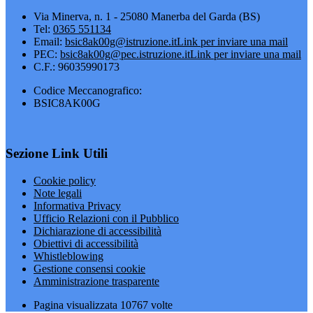
Via Minerva, n. 1 - 25080 Manerba del Garda (BS)
Tel:
0365 551134
Email:
bsic8ak00g@istruzione.it
Link per inviare una mail
PEC:
bsic8ak00g@pec.istruzione.it
Link per inviare una mail
C.F.: 96035990173
Codice Meccanografico:
BSIC8AK00G
Sezione Link Utili
Cookie policy
Note legali
Informativa Privacy
Ufficio Relazioni con il Pubblico
Dichiarazione di accessibilità
Obiettivi di accessibilità
Whistleblowing
Gestione consensi cookie
Amministrazione trasparente
Pagina visualizzata
10767
volte