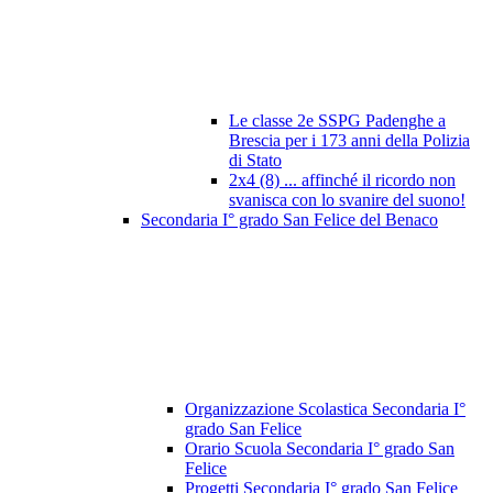
Le classe 2e SSPG Padenghe a
Brescia per i 173 anni della Polizia
di Stato
2x4 (8) ... affinché il ricordo non
svanisca con lo svanire del suono!
Secondaria I° grado San Felice del Benaco
Organizzazione Scolastica Secondaria I°
grado San Felice
Orario Scuola Secondaria I° grado San
Felice
Progetti Secondaria I° grado San Felice