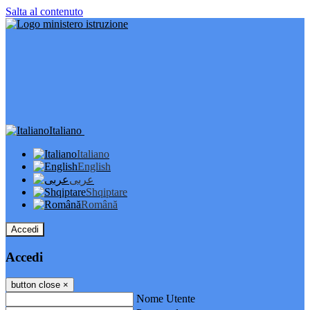
Salta al contenuto
Italiano
Italiano
English
عربى
Shqiptare
Română
Accedi
Accedi
button close
×
Nome Utente