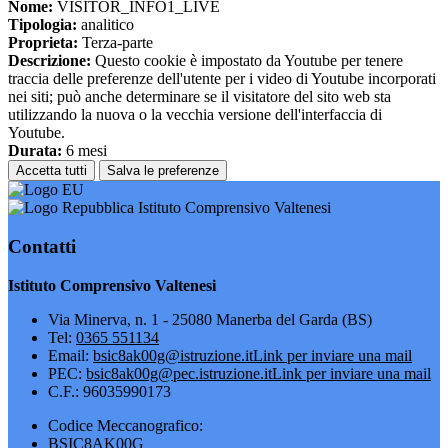
Nome:
VISITOR_INFO1_LIVE
Tipologia:
analitico
Proprieta:
Terza-parte
Descrizione:
Questo cookie è impostato da Youtube per tenere
traccia delle preferenze dell'utente per i video di Youtube incorporati
nei siti; può anche determinare se il visitatore del sito web sta
utilizzando la nuova o la vecchia versione dell'interfaccia di
Youtube.
Durata:
6 mesi
Accetta tutti
Salva le preferenze
Istituto Comprensivo Valtenesi
Contatti
Istituto Comprensivo Valtenesi
Via Minerva, n. 1 - 25080 Manerba del Garda (BS)
Tel:
0365 551134
Email:
bsic8ak00g@istruzione.it
Link per inviare una mail
PEC:
bsic8ak00g@pec.istruzione.it
Link per inviare una mail
C.F.: 96035990173
Codice Meccanografico:
BSIC8AK00G