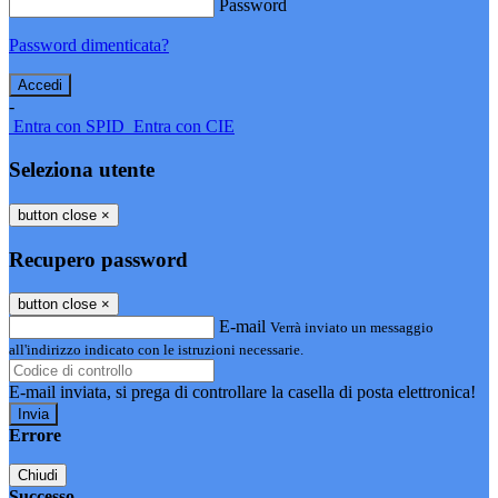
Password
Password dimenticata?
-
Entra con SPID
Entra con CIE
Seleziona utente
button close
×
Recupero password
button close
×
E-mail
Verrà inviato un messaggio
all'indirizzo indicato con le istruzioni necessarie.
E-mail inviata, si prega di controllare la casella di posta elettronica!
Errore
Chiudi
Successo