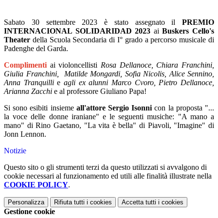
Sabato 30 settembre 2023 è stato assegnato il
PREMIO
INTERNACIONAL SOLIDARIDAD 2023
ai
Buskers Cello's
Theater
della Scuola Secondaria di I° grado a percorso musicale di
Padenghe del Garda.
Complimenti
ai violoncellisti
Rosa Dellanoce, Chiara Franchini,
Giulia Franchini, Matilde Mongardi, Sofia Nicolis, Alice Sennino,
Anna Tranquilli
e
agli ex alunni Marco Cvoro, Pietro Dellanoce,
Arianna Zacchi
e al professore Giuliano Papa!
Si sono esibiti insieme
all'attore Sergio Isonni
con la proposta "...
la voce delle donne iraniane" e le seguenti musiche: "A mano a
mano" di Rino Gaetano, "La vita è bella" di Piavoli, "Imagine" di
Jonn Lennon.
Notizie
Questo sito o gli strumenti terzi da questo utilizzati si avvalgono di
cookie necessari al funzionamento ed utili alle finalità illustrate nella
COOKIE POLICY
.
Personalizza
Rifiuta tutti
i cookies
Accetta tutti
i cookies
Gestione cookie