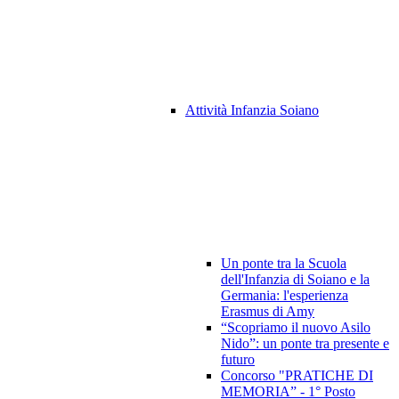
Attività Infanzia Soiano
Un ponte tra la Scuola
dell'Infanzia di Soiano e la
Germania: l'esperienza
Erasmus di Amy
“Scopriamo il nuovo Asilo
Nido”: un ponte tra presente e
futuro
Concorso "PRATICHE DI
MEMORIA” - 1° Posto