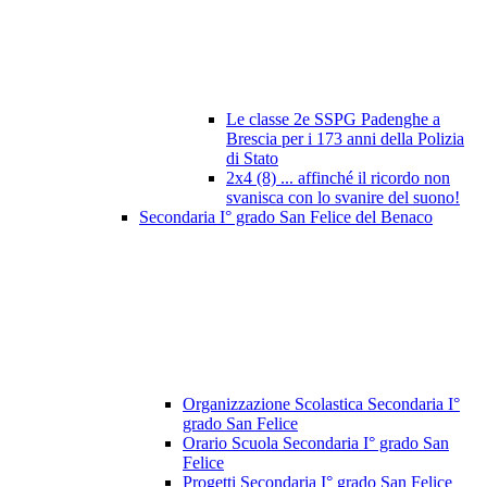
Le classe 2e SSPG Padenghe a
Brescia per i 173 anni della Polizia
di Stato
2x4 (8) ... affinché il ricordo non
svanisca con lo svanire del suono!
Secondaria I° grado San Felice del Benaco
Organizzazione Scolastica Secondaria I°
grado San Felice
Orario Scuola Secondaria I° grado San
Felice
Progetti Secondaria I° grado San Felice