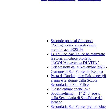
Secondo posto al Concorso
"Accogli come vorresti essere
accolto" a.s. 2025-26
La 1°I Sec. San Felice ha realizzato
la storia vincitrice progetto
"ACQUA e-assenza DI VITA"
Celebrazioni del 4 Novembre 2023 -
Comune di San Felice del Benaco
Posta da Buckingham Palace per gli
alunni e le alunne della Scuola
Secondaria di San Felice
"Posso entrare anche io?"
Scodinzoliamo ... 1°-2°-3° posto
della Secondaria di San Felice del
Benaco
Secondaria San Felice, premio Blue