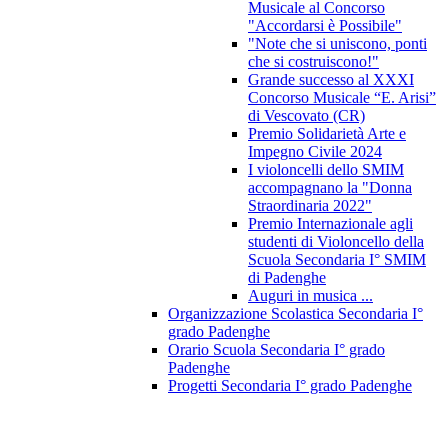
Musicale al Concorso
"Accordarsi è Possibile"
"Note che si uniscono, ponti
che si costruiscono!"
Grande successo al XXXI
Concorso Musicale “E. Arisi”
di Vescovato (CR)
Premio Solidarietà Arte e
Impegno Civile 2024
I violoncelli dello SMIM
accompagnano la "Donna
Straordinaria 2022"
Premio Internazionale agli
studenti di Violoncello della
Scuola Secondaria I° SMIM
di Padenghe
Auguri in musica ...
Organizzazione Scolastica Secondaria I°
grado Padenghe
Orario Scuola Secondaria I° grado
Padenghe
Progetti Secondaria I° grado Padenghe