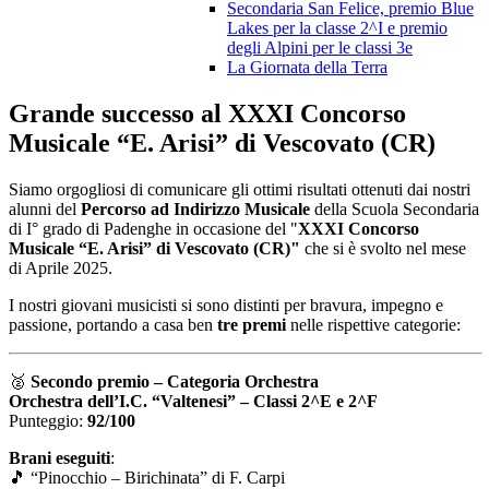
Secondaria San Felice, premio Blue
Lakes per la classe 2^I e premio
degli Alpini per le classi 3e
La Giornata della Terra
Grande successo al XXXI Concorso
Musicale “E. Arisi” di Vescovato (CR)
Siamo orgogliosi di comunicare gli ottimi risultati ottenuti dai nostri
alunni del
Percorso ad
Indirizzo Musicale
della Scuola Secondaria
di I° grado di Padenghe in occasione del "
XXXI Concorso
Musicale “E. Arisi” di Vescovato (CR)"
che si è svolto nel mese
di Aprile 2025.
I nostri giovani musicisti si sono distinti per bravura, impegno e
passione, portando a casa ben
tre premi
nelle rispettive categorie:
🥈
Secondo premio – Categoria Orchestra
Orchestra dell’I.C. “Valtenesi” – Classi 2^E e 2^F
Punteggio:
92/100
Brani eseguiti
:
🎵
“Pinocchio – Birichinata” di F. Carpi