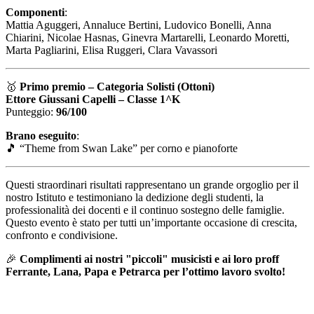
Componenti
:
Mattia Aguggeri, Annaluce Bertini, Ludovico Bonelli, Anna
Chiarini, Nicolae Hasnas, Ginevra Martarelli, Leonardo Moretti,
Marta Pagliarini, Elisa Ruggeri, Clara Vavassori
🥇
Primo premio – Categoria Solisti (Ottoni)
Ettore Giussani Capelli – Classe 1^K
Punteggio:
96/100
Brano eseguito
:
🎵
“Theme from Swan Lake” per corno e pianoforte
Questi straordinari risultati rappresentano un grande orgoglio per il
nostro Istituto e testimoniano la dedizione degli studenti, la
professionalità dei docenti e il continuo sostegno delle famiglie.
Questo evento è stato per tutti un’importante occasione di crescita,
confronto e condivisione.
🎉
Complimenti ai nostri "piccoli" musicisti e ai loro proff
Ferrante, Lana, Papa e Petrarca per l’ottimo lavoro svolto!