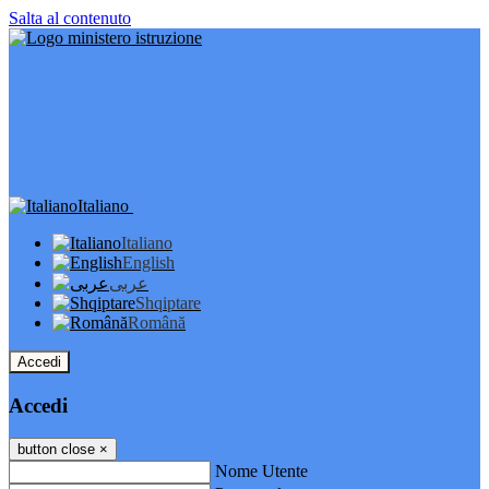
Salta al contenuto
Italiano
Italiano
English
عربى
Shqiptare
Română
Accedi
Accedi
button close
×
Nome Utente