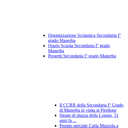
Organizzazione Scolastica Secondaria I°
grado Manerba
Orario Scuola Secondaria I° grado
Manerba
Progetti Secondaria I° grado Manerba
Il CCRR della Secondaria I° Grado
di Manerba in visita al Pirellone
Strage di piazza della Loggia, 51
anni fa ...
Premio speciale Carla Mazzola a