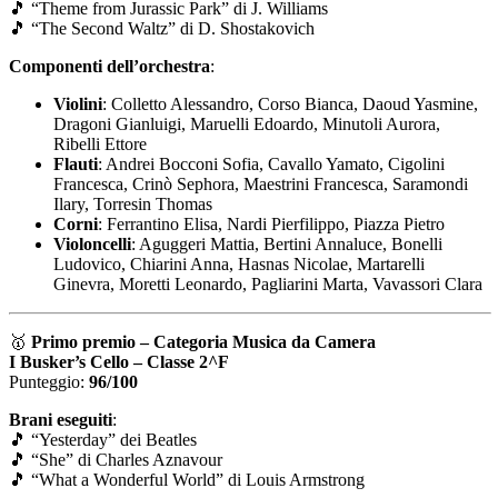
🎵
“Theme from Jurassic Park” di J. Williams
🎵
“The Second Waltz” di D. Shostakovich
Componenti dell’orchestra
:
Violini
: Colletto Alessandro, Corso Bianca, Daoud Yasmine,
Dragoni Gianluigi, Maruelli Edoardo, Minutoli Aurora,
Ribelli Ettore
Flauti
: Andrei Bocconi Sofia, Cavallo Yamato, Cigolini
Francesca, Crinò Sephora, Maestrini Francesca, Saramondi
Ilary, Torresin Thomas
Corni
: Ferrantino Elisa, Nardi Pierfilippo, Piazza Pietro
Violoncelli
: Aguggeri Mattia, Bertini Annaluce, Bonelli
Ludovico, Chiarini Anna, Hasnas Nicolae, Martarelli
Ginevra, Moretti Leonardo, Pagliarini Marta, Vavassori Clara
🥇
Primo premio – Categoria Musica da Camera
I Busker’s Cello – Classe 2^F
Punteggio:
96/100
Brani eseguiti
:
🎵
“Yesterday” dei Beatles
🎵
“She” di Charles Aznavour
🎵
“What a Wonderful World” di Louis Armstrong