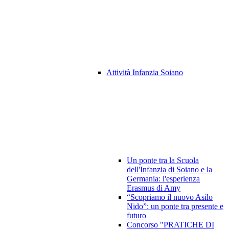
Attività Infanzia Soiano
Un ponte tra la Scuola
dell'Infanzia di Soiano e la
Germania: l'esperienza
Erasmus di Amy
“Scopriamo il nuovo Asilo
Nido”: un ponte tra presente e
futuro
Concorso "PRATICHE DI