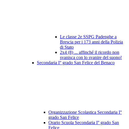
Le classe 2e SSPG Padenghe a
Brescia per i 173 anni della Polizia
di Stato
2x4 (8) ... affinché il ricordo non
svanisca con lo svanire del suono!
Secondaria I° grado San Felice del Benaco
Organizzazione Scolastica Secondaria I°
grado San Felice
Orario Scuola Secondaria I° grado San
Felice