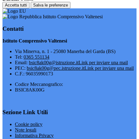
Accetta tutti
Salva le preferenze
Istituto Comprensivo Valtenesi
Contatti
Istituto Comprensivo Valtenesi
Via Minerva, n. 1 - 25080 Manerba del Garda (BS)
Tel:
0365 551134
Email:
bsic8ak00g@istruzione.it
Link per inviare una mail
PEC:
bsic8ak00g@pec.istruzione.it
Link per inviare una mail
C.F.: 96035990173
Codice Meccanografico:
BSIC8AK00G
Sezione Link Utili
Cookie policy
Note legali
Informativa Privacy