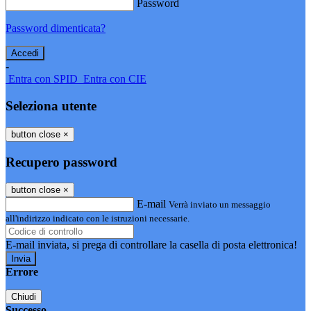
Password
Password dimenticata?
-
Entra con SPID
Entra con CIE
Seleziona utente
button close
×
Recupero password
button close
×
E-mail
Verrà inviato un messaggio
all'indirizzo indicato con le istruzioni necessarie.
E-mail inviata, si prega di controllare la casella di posta elettronica!
Errore
Chiudi
Successo