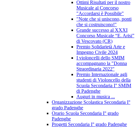
Ottimi Risultati per il nostro
Musicale al Concorso
"Accordarsi è Possibile"
"Note che si uniscono, ponti
che si costruiscono!"
Grande successo al XXXI
Concorso Musicale “E. Arisi”
di Vescovato (CR)
Premio Solidarietà Arte e
Impegno Civile 2024
I violoncelli dello SMIM
accompagnano la "Donna
Straordinaria 2022"
Premio Internazionale agli
studenti di Violoncello della
Scuola Secondaria I° SMIM
di Padenghe
Auguri in musica ...
Organizzazione Scolastica Secondaria I°
grado Padenghe
Orario Scuola Secondaria I° grado
Padenghe
Progetti Secondaria I° grado Padenghe