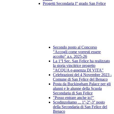
Progetti Secondaria I° grado San Felice
Secondo posto al Concorso
"Accogli come vorresti essere
accolto" a.s. 2025-26
La 1°I Sec. San Felice ha realizzato
la storia vincitrice progetto
"ACQUA e-assenza DI VITA"
Celebrazioni del 4 Novembre 2023 -
Comune di San Felice del Benaco
Posta da Buckingham Palace per gli
alunni e le alunne della Scuola
Secondaria di San Felice
"Posso entrare anche io?"
Scodinzoliamo ... 1°-2°-3° posto
della Secondaria di San Felice del
Benaco