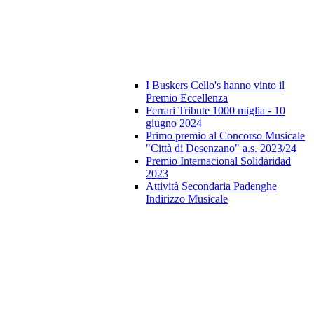
I Buskers Cello's hanno vinto il
Premio Eccellenza
Ferrari Tribute 1000 miglia - 10
giugno 2024
Primo premio al Concorso Musicale
"Città di Desenzano" a.s. 2023/24
Premio Internacional Solidaridad
2023
Attività Secondaria Padenghe
Indirizzo Musicale