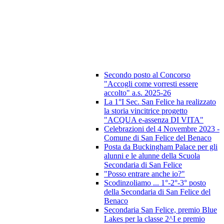
Secondo posto al Concorso
"Accogli come vorresti essere
accolto" a.s. 2025-26
La 1°I Sec. San Felice ha realizzato
la storia vincitrice progetto
"ACQUA e-assenza DI VITA"
Celebrazioni del 4 Novembre 2023 -
Comune di San Felice del Benaco
Posta da Buckingham Palace per gli
alunni e le alunne della Scuola
Secondaria di San Felice
"Posso entrare anche io?"
Scodinzoliamo ... 1°-2°-3° posto
della Secondaria di San Felice del
Benaco
Secondaria San Felice, premio Blue
Lakes per la classe 2^I e premio