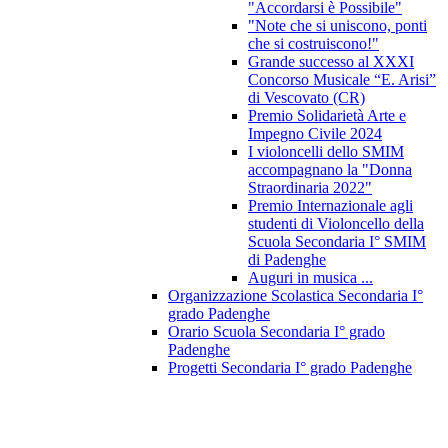
"Accordarsi è Possibile"
"Note che si uniscono, ponti
che si costruiscono!"
Grande successo al XXXI
Concorso Musicale “E. Arisi”
di Vescovato (CR)
Premio Solidarietà Arte e
Impegno Civile 2024
I violoncelli dello SMIM
accompagnano la "Donna
Straordinaria 2022"
Premio Internazionale agli
studenti di Violoncello della
Scuola Secondaria I° SMIM
di Padenghe
Auguri in musica ...
Organizzazione Scolastica Secondaria I°
grado Padenghe
Orario Scuola Secondaria I° grado
Padenghe
Progetti Secondaria I° grado Padenghe