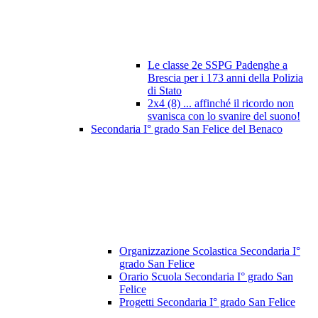
Le classe 2e SSPG Padenghe a
Brescia per i 173 anni della Polizia
di Stato
2x4 (8) ... affinché il ricordo non
svanisca con lo svanire del suono!
Secondaria I° grado San Felice del Benaco
Organizzazione Scolastica Secondaria I°
grado San Felice
Orario Scuola Secondaria I° grado San
Felice
Progetti Secondaria I° grado San Felice