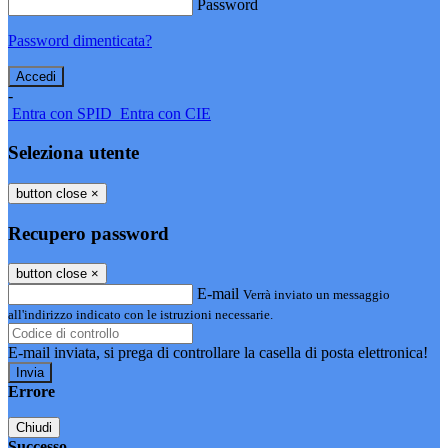
Password
Password dimenticata?
-
Entra con SPID
Entra con CIE
Seleziona utente
button close
×
Recupero password
button close
×
E-mail
Verrà inviato un messaggio
all'indirizzo indicato con le istruzioni necessarie.
E-mail inviata, si prega di controllare la casella di posta elettronica!
Errore
Chiudi
Successo