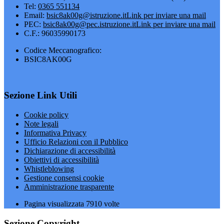
Tel:
0365 551134
Email:
bsic8ak00g@istruzione.it
Link per inviare una mail
PEC:
bsic8ak00g@pec.istruzione.it
Link per inviare una mail
C.F.: 96035990173
Codice Meccanografico:
BSIC8AK00G
Sezione Link Utili
Cookie policy
Note legali
Informativa Privacy
Ufficio Relazioni con il Pubblico
Dichiarazione di accessibilità
Obiettivi di accessibilità
Whistleblowing
Gestione consensi cookie
Amministrazione trasparente
Pagina visualizzata
7910
volte
Sezione Copyright