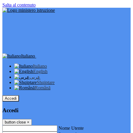
Salta al contenuto
Italiano
Italiano
English
عربى
Shqiptare
Română
Accedi
Accedi
button close
×
Nome Utente