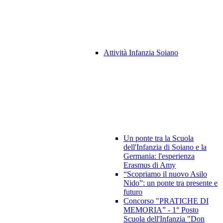
Attività Infanzia Soiano
Un ponte tra la Scuola
dell'Infanzia di Soiano e la
Germania: l'esperienza
Erasmus di Amy
“Scopriamo il nuovo Asilo
Nido”: un ponte tra presente e
futuro
Concorso "PRATICHE DI
MEMORIA” - 1° Posto
Scuola dell'Infanzia "Don