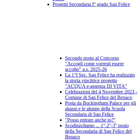
Progetti Secondaria I° grado San Felice
Secondo posto al Concorso
"Accogli come vorresti essere
accolto" a.s. 2025-26
La 1°I Sec. San Felice ha realizzato
la storia vincitrice progetto
"ACQUA e-assenza DI VITA"
Celebrazioni del 4 Novembre 2023 -
Comune di San Felice del Benaco
Posta da Buckingham Palace per gli
alunni e le alunne della Scuola
Secondaria di San Felice
"Posso entrare anche io?"
Scodinzoliamo ... 1°-2°-3° posto
della Secondaria di San Felice del
Benaco