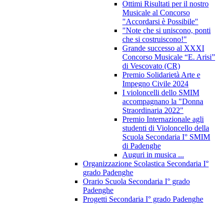
Ottimi Risultati per il nostro
Musicale al Concorso
"Accordarsi è Possibile"
"Note che si uniscono, ponti
che si costruiscono!"
Grande successo al XXXI
Concorso Musicale “E. Arisi”
di Vescovato (CR)
Premio Solidarietà Arte e
Impegno Civile 2024
I violoncelli dello SMIM
accompagnano la "Donna
Straordinaria 2022"
Premio Internazionale agli
studenti di Violoncello della
Scuola Secondaria I° SMIM
di Padenghe
Auguri in musica ...
Organizzazione Scolastica Secondaria I°
grado Padenghe
Orario Scuola Secondaria I° grado
Padenghe
Progetti Secondaria I° grado Padenghe