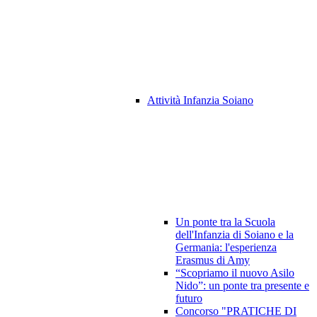
Attività Infanzia Soiano
Un ponte tra la Scuola
dell'Infanzia di Soiano e la
Germania: l'esperienza
Erasmus di Amy
“Scopriamo il nuovo Asilo
Nido”: un ponte tra presente e
futuro
Concorso "PRATICHE DI