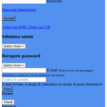
Password
Password dimenticata?
-
Entra con SPID
Entra con CIE
Seleziona utente
button close
×
Recupero password
button close
×
E-mail
Verrà inviato un messaggio
all'indirizzo indicato con le istruzioni necessarie.
E-mail inviata, si prega di controllare la casella di posta elettronica!
Errore
Chiudi
Successo