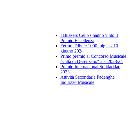
I Buskers Cello's hanno vinto il
Premio Eccellenza
Ferrari Tribute 1000 miglia - 10
giugno 2024
Primo premio al Concorso Musicale
"Città di Desenzano" a.s. 2023/24
Premio Internacional Solidaridad
2023
Attività Secondaria Padenghe
Indirizzo Musicale