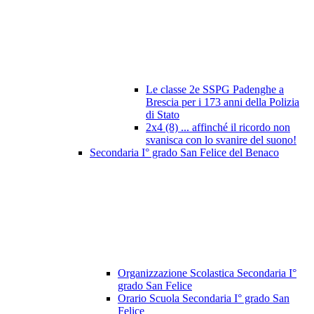
Le classe 2e SSPG Padenghe a
Brescia per i 173 anni della Polizia
di Stato
2x4 (8) ... affinché il ricordo non
svanisca con lo svanire del suono!
Secondaria I° grado San Felice del Benaco
Organizzazione Scolastica Secondaria I°
grado San Felice
Orario Scuola Secondaria I° grado San
Felice