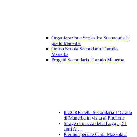
Organizzazione Scolastica Secondaria I°
grado Manerba
Orario Scuola Secondaria I° grado
Manerba
Progetti Secondaria I° grado Manerba
Il CCRR della Secondaria I° Grado
di Manerba in visita al Pirellone
Strage di piazza della Loggia, 51
anni fa ...
Premio speciale Carla Mazzola a