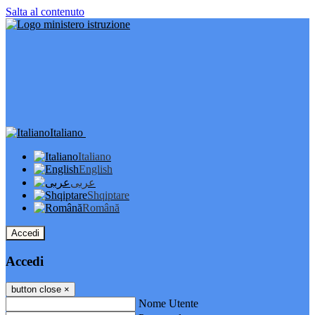
Salta al contenuto
Italiano
Italiano
English
عربى
Shqiptare
Română
Accedi
Accedi
button close
×
Nome Utente