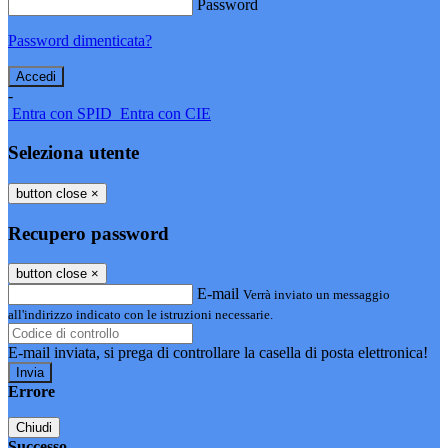
Password
Password dimenticata?
-
Entra con SPID
Entra con CIE
Seleziona utente
button close
×
Recupero password
button close
×
E-mail
Verrà inviato un messaggio
all'indirizzo indicato con le istruzioni necessarie.
E-mail inviata, si prega di controllare la casella di posta elettronica!
Errore
Chiudi
Successo