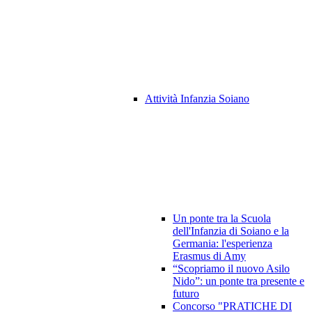
Attività Infanzia Soiano
Un ponte tra la Scuola
dell'Infanzia di Soiano e la
Germania: l'esperienza
Erasmus di Amy
“Scopriamo il nuovo Asilo
Nido”: un ponte tra presente e
futuro
Concorso "PRATICHE DI