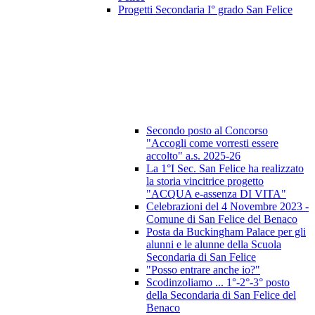
Progetti Secondaria I° grado San Felice
Secondo posto al Concorso
"Accogli come vorresti essere
accolto" a.s. 2025-26
La 1°I Sec. San Felice ha realizzato
la storia vincitrice progetto
"ACQUA e-assenza DI VITA"
Celebrazioni del 4 Novembre 2023 -
Comune di San Felice del Benaco
Posta da Buckingham Palace per gli
alunni e le alunne della Scuola
Secondaria di San Felice
"Posso entrare anche io?"
Scodinzoliamo ... 1°-2°-3° posto
della Secondaria di San Felice del
Benaco