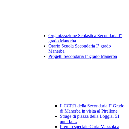
Organizzazione Scolastica Secondaria I°
grado Manerba
Orario Scuola Secondaria I° grado
Manerba
Progetti Secondaria I° grado Manerba
Il CCRR della Secondaria I° Grado
di Manerba in visita al Pirellone
Strage di piazza della Loggia, 51
anni fa ...
Premio speciale Carla Mazzola a