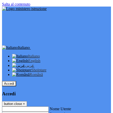
Salta al contenuto
Italiano
Italiano
English
عربى
Shqiptare
Română
Accedi
Accedi
button close
×
Nome Utente