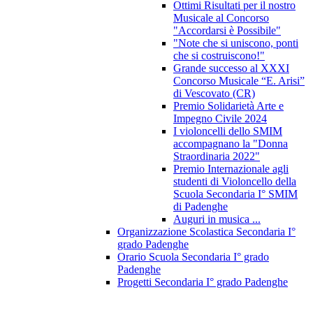
Ottimi Risultati per il nostro
Musicale al Concorso
"Accordarsi è Possibile"
"Note che si uniscono, ponti
che si costruiscono!"
Grande successo al XXXI
Concorso Musicale “E. Arisi”
di Vescovato (CR)
Premio Solidarietà Arte e
Impegno Civile 2024
I violoncelli dello SMIM
accompagnano la "Donna
Straordinaria 2022"
Premio Internazionale agli
studenti di Violoncello della
Scuola Secondaria I° SMIM
di Padenghe
Auguri in musica ...
Organizzazione Scolastica Secondaria I°
grado Padenghe
Orario Scuola Secondaria I° grado
Padenghe
Progetti Secondaria I° grado Padenghe