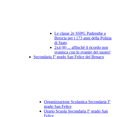
Le classe 2e SSPG Padenghe a
Brescia per i 173 anni della Polizia
di Stato
2x4 (8) ... affinché il ricordo non
svanisca con lo svanire del suono!
Secondaria I° grado San Felice del Benaco
Organizzazione Scolastica Secondaria I°
grado San Felice
Orario Scuola Secondaria I° grado San
Felice