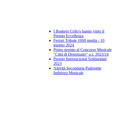
I Buskers Cello's hanno vinto il
Premio Eccellenza
Ferrari Tribute 1000 miglia - 10
giugno 2024
Primo premio al Concorso Musicale
"Città di Desenzano" a.s. 2023/24
Premio Internacional Solidaridad
2023
Attività Secondaria Padenghe
Indirizzo Musicale