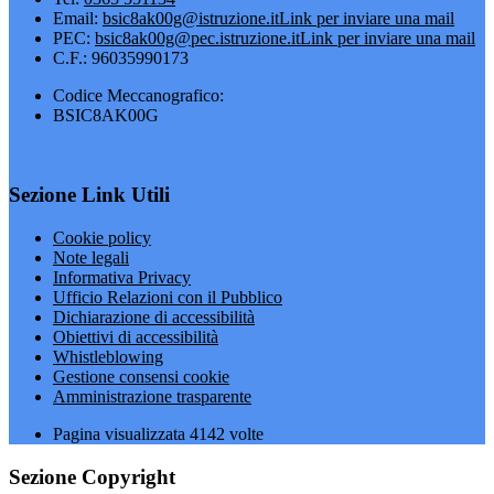
Email:
bsic8ak00g@istruzione.it
Link per inviare una mail
PEC:
bsic8ak00g@pec.istruzione.it
Link per inviare una mail
C.F.: 96035990173
Codice Meccanografico:
BSIC8AK00G
Sezione Link Utili
Cookie policy
Note legali
Informativa Privacy
Ufficio Relazioni con il Pubblico
Dichiarazione di accessibilità
Obiettivi di accessibilità
Whistleblowing
Gestione consensi cookie
Amministrazione trasparente
Pagina visualizzata
4142
volte
Sezione Copyright