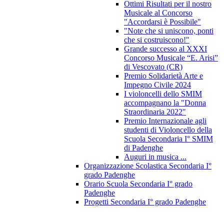
Ottimi Risultati per il nostro
Musicale al Concorso
"Accordarsi è Possibile"
"Note che si uniscono, ponti
che si costruiscono!"
Grande successo al XXXI
Concorso Musicale “E. Arisi”
di Vescovato (CR)
Premio Solidarietà Arte e
Impegno Civile 2024
I violoncelli dello SMIM
accompagnano la "Donna
Straordinaria 2022"
Premio Internazionale agli
studenti di Violoncello della
Scuola Secondaria I° SMIM
di Padenghe
Auguri in musica ...
Organizzazione Scolastica Secondaria I°
grado Padenghe
Orario Scuola Secondaria I° grado
Padenghe
Progetti Secondaria I° grado Padenghe