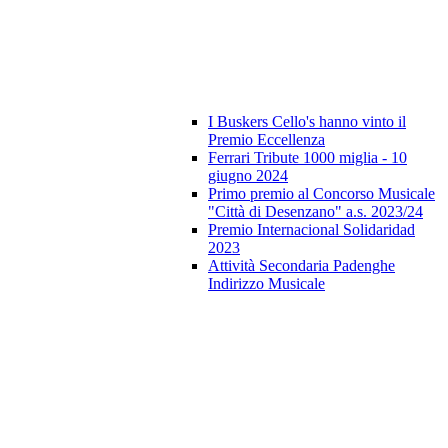
I Buskers Cello's hanno vinto il
Premio Eccellenza
Ferrari Tribute 1000 miglia - 10
giugno 2024
Primo premio al Concorso Musicale
"Città di Desenzano" a.s. 2023/24
Premio Internacional Solidaridad
2023
Attività Secondaria Padenghe
Indirizzo Musicale