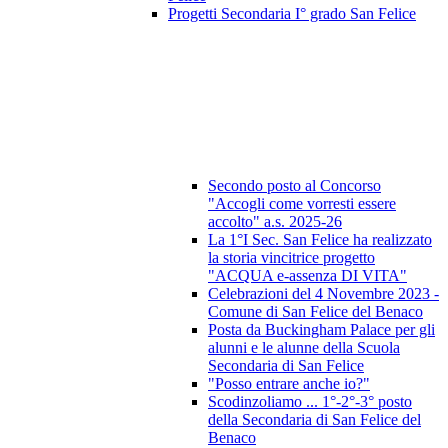
Progetti Secondaria I° grado San Felice
Secondo posto al Concorso
"Accogli come vorresti essere
accolto" a.s. 2025-26
La 1°I Sec. San Felice ha realizzato
la storia vincitrice progetto
"ACQUA e-assenza DI VITA"
Celebrazioni del 4 Novembre 2023 -
Comune di San Felice del Benaco
Posta da Buckingham Palace per gli
alunni e le alunne della Scuola
Secondaria di San Felice
"Posso entrare anche io?"
Scodinzoliamo ... 1°-2°-3° posto
della Secondaria di San Felice del
Benaco