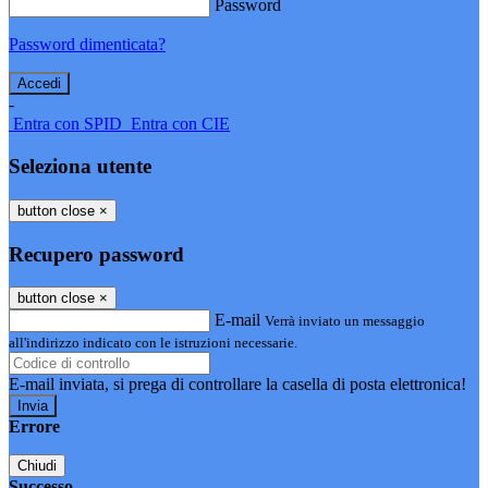
Password
Password dimenticata?
-
Entra con SPID
Entra con CIE
Seleziona utente
button close
×
Recupero password
button close
×
E-mail
Verrà inviato un messaggio
all'indirizzo indicato con le istruzioni necessarie.
E-mail inviata, si prega di controllare la casella di posta elettronica!
Errore
Chiudi
Successo