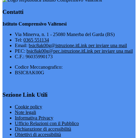
Contatti
Istituto Comprensivo Valtenesi
Via Minerva, n. 1 - 25080 Manerba del Garda (BS)
Tel:
0365 551134
Email:
bsic8ak00g@istruzione.it
Link per inviare una mail
PEC:
bsic8ak00g@pec.istruzione.it
Link per inviare una mail
C.F.: 96035990173
Codice Meccanografico:
BSIC8AK00G
Sezione Link Utili
Cookie policy
Note legali
Informativa Privacy
Ufficio Relazioni con il Pubblico
Dichiarazione di accessibilità
Obiettivi di accessibilità