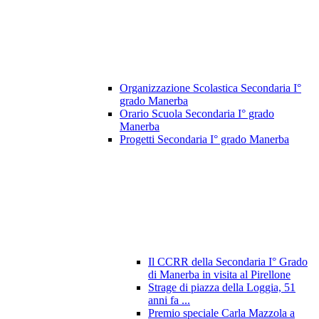
Organizzazione Scolastica Secondaria I°
grado Manerba
Orario Scuola Secondaria I° grado
Manerba
Progetti Secondaria I° grado Manerba
Il CCRR della Secondaria I° Grado
di Manerba in visita al Pirellone
Strage di piazza della Loggia, 51
anni fa ...
Premio speciale Carla Mazzola a