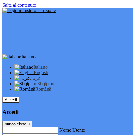
Salta al contenuto
Italiano
Italiano
English
عربى
Shqiptare
Română
Accedi
Accedi
button close
×
Nome Utente