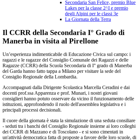
Secondaria San Felice, premio Blue
Lakes per la classe 2^I e premio
degli Alpini per le classi 3e
La Giornata della Terra
Il CCRR della Secondaria I° Grado di
Manerba in visita al Pirellone
Un’esperienza indimenticabile di Educazione Civica sul campo: i
ragazzi e le ragazze del Consiglio Comunale dei Ragazzi e delle
Ragazze (CCRR) della Scuola Secondaria di I° grado di Manerba
del Garda hanno fatto tappa a Milano per visitare la sede del
Consiglio Regionale della Lombardia.
Accompagnati dalla Dirigente Scolastica Marcella Ceradini e dai
docenti prof.ssa Apparenza e prof. Munari, i nostri giovani
consiglieri hanno potuto osservare da vicino il funzionamento delle
istituzioni, approfondendo il ruolo dell'assemblea legislativa e i
principali processi decisionali.
Il cuore della giornata è stata la simulazione di una seduta consiliare
-
seduti tra i banchi del Consiglio Regionale insieme ai loro colleghi
dei CCRR di Mazzano e di Toscolano - e si sono cimentati in
un'attività democratica fatta di proposte a favore delle loro scuole, di