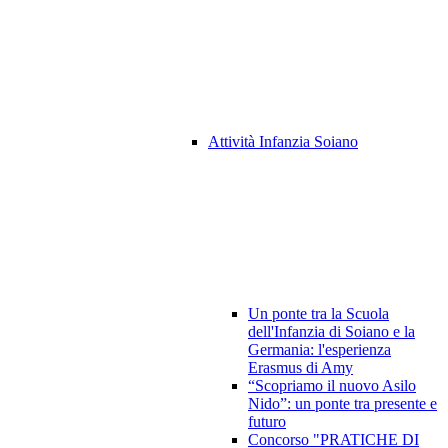
Attività Infanzia Soiano
Un ponte tra la Scuola
dell'Infanzia di Soiano e la
Germania: l'esperienza
Erasmus di Amy
“Scopriamo il nuovo Asilo
Nido”: un ponte tra presente e
futuro
Concorso "PRATICHE DI