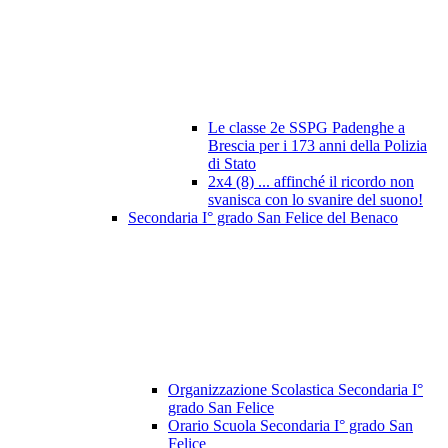
Le classe 2e SSPG Padenghe a
Brescia per i 173 anni della Polizia
di Stato
2x4 (8) ... affinché il ricordo non
svanisca con lo svanire del suono!
Secondaria I° grado San Felice del Benaco
Organizzazione Scolastica Secondaria I°
grado San Felice
Orario Scuola Secondaria I° grado San
Felice