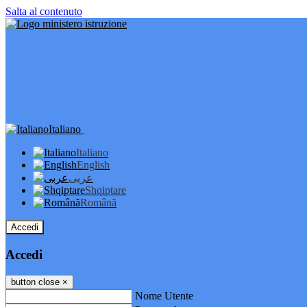
Salta al contenuto
Italiano
Italiano
English
عربى
Shqiptare
Română
Accedi
Accedi
button close
×
Nome Utente