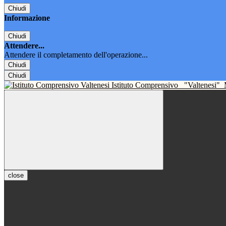
Chiudi
Informazione
Chiudi
Attendere...
Attendere il completamento dell'operazione...
Chiudi
Chiudi
Istituto Comprensivo
"Valtenesi"
close