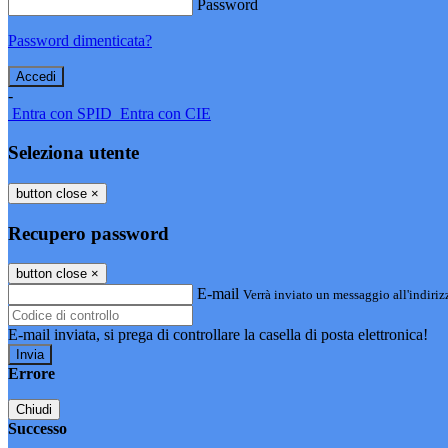
Password
Password dimenticata?
-
Entra con SPID
Entra con CIE
Seleziona utente
button close
×
Recupero password
button close
×
E-mail
Verrà inviato un messaggio all'indirizz
E-mail inviata, si prega di controllare la casella di posta elettronica!
Errore
Chiudi
Successo