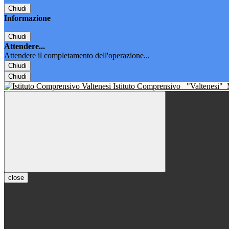
Chiudi
Informazione
Chiudi
Attendere...
Attendere il completamento dell'operazione...
Chiudi
Chiudi
Istituto Comprensivo
"Valtenesi"
close