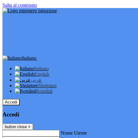
Salta al contenuto
Italiano
Italiano
English
عربى
Shqiptare
Română
Accedi
Accedi
button close
×
Nome Utente