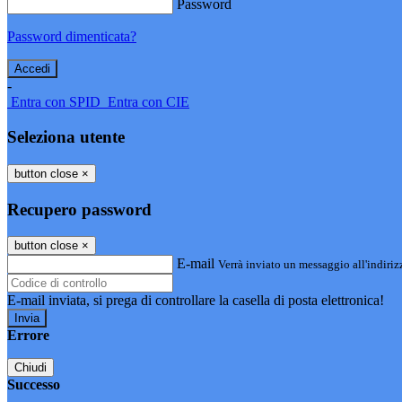
Password
Password dimenticata?
-
Entra con SPID
Entra con CIE
Seleziona utente
button close
×
Recupero password
button close
×
E-mail
Verrà inviato un messaggio all'indirizz
E-mail inviata, si prega di controllare la casella di posta elettronica!
Errore
Chiudi
Successo