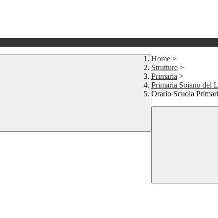
Home
>
Strutture
>
Primaria
>
Primaria Soiano del 
Orario Scuola Primar