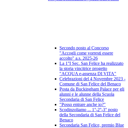
Secondo posto al Concorso
"Accogli come vorresti essere
accolto" a.s. 2025-26
La 1°I Sec. San Felice ha realizzato
la storia vincitrice progetto
"ACQUA e-assenza DI VITA"
Celebrazioni del 4 Novembre 2023 -
Comune di San Felice del Benaco
Posta da Buckingham Palace per gli
alunni e le alunne della Scuola
Secondaria di San Felice
"Posso entrare anche io?"
Scodinzoliamo ... 1°-2°-3° posto
della Secondaria di San Felice del
Benaco
Secondaria San Felice, premio Blue