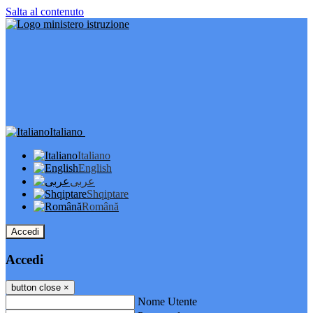
Salta al contenuto
Italiano
Italiano
English
عربى
Shqiptare
Română
Accedi
Accedi
button close
×
Nome Utente