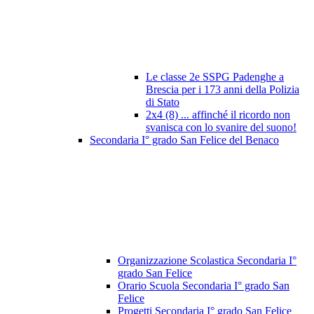
Le classe 2e SSPG Padenghe a
Brescia per i 173 anni della Polizia
di Stato
2x4 (8) ... affinché il ricordo non
svanisca con lo svanire del suono!
Secondaria I° grado San Felice del Benaco
Organizzazione Scolastica Secondaria I°
grado San Felice
Orario Scuola Secondaria I° grado San
Felice
Progetti Secondaria I° grado San Felice