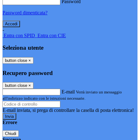
Password
Password dimenticata?
-
Entra con SPID
Entra con CIE
Seleziona utente
button close
×
Recupero password
button close
×
E-mail
Verrà inviato un messaggio
all'indirizzo indicato con le istruzioni necessarie.
E-mail inviata, si prega di controllare la casella di posta elettronica!
Errore
Chiudi
Successo