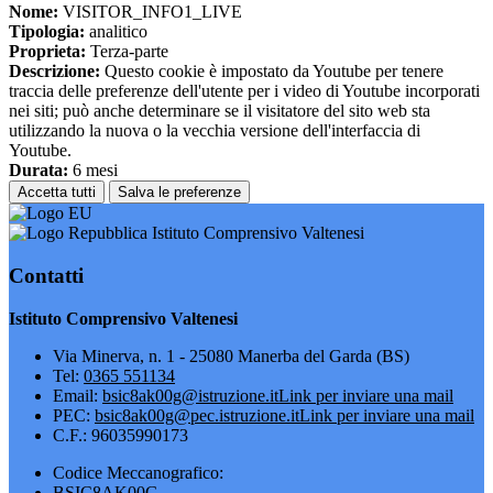
Nome:
VISITOR_INFO1_LIVE
Tipologia:
analitico
Proprieta:
Terza-parte
Descrizione:
Questo cookie è impostato da Youtube per tenere
traccia delle preferenze dell'utente per i video di Youtube incorporati
nei siti; può anche determinare se il visitatore del sito web sta
utilizzando la nuova o la vecchia versione dell'interfaccia di
Youtube.
Durata:
6 mesi
Accetta tutti
Salva le preferenze
Istituto Comprensivo Valtenesi
Contatti
Istituto Comprensivo Valtenesi
Via Minerva, n. 1 - 25080 Manerba del Garda (BS)
Tel:
0365 551134
Email:
bsic8ak00g@istruzione.it
Link per inviare una mail
PEC:
bsic8ak00g@pec.istruzione.it
Link per inviare una mail
C.F.: 96035990173
Codice Meccanografico:
BSIC8AK00G