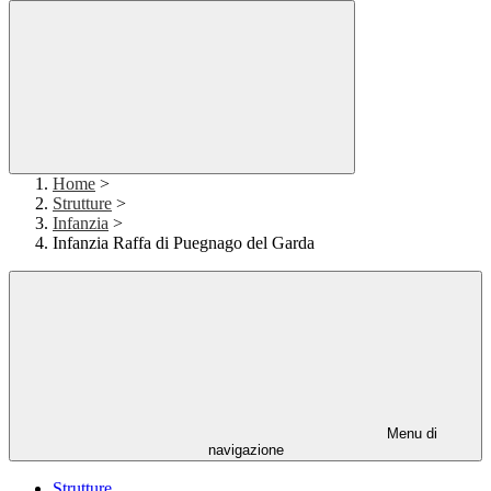
Home
>
Strutture
>
Infanzia
>
Infanzia Raffa di Puegnago del Garda
Menu di
navigazione
Strutture