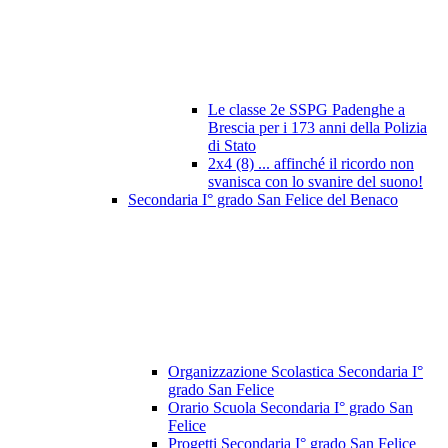
Le classe 2e SSPG Padenghe a
Brescia per i 173 anni della Polizia
di Stato
2x4 (8) ... affinché il ricordo non
svanisca con lo svanire del suono!
Secondaria I° grado San Felice del Benaco
Organizzazione Scolastica Secondaria I°
grado San Felice
Orario Scuola Secondaria I° grado San
Felice
Progetti Secondaria I° grado San Felice