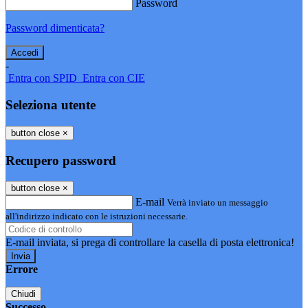
Password
Password dimenticata?
-
Entra con SPID
Entra con CIE
Seleziona utente
button close
×
Recupero password
button close
×
E-mail
Verrà inviato un messaggio
all'indirizzo indicato con le istruzioni necessarie.
E-mail inviata, si prega di controllare la casella di posta elettronica!
Errore
Chiudi
Successo