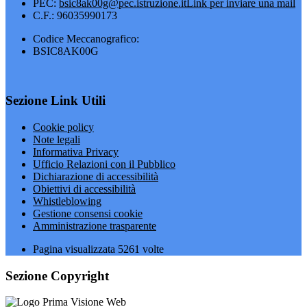
PEC:
bsic8ak00g@pec.istruzione.it
Link per inviare una mail
C.F.: 96035990173
Codice Meccanografico:
BSIC8AK00G
Sezione Link Utili
Cookie policy
Note legali
Informativa Privacy
Ufficio Relazioni con il Pubblico
Dichiarazione di accessibilità
Obiettivi di accessibilità
Whistleblowing
Gestione consensi cookie
Amministrazione trasparente
Pagina visualizzata
5261
volte
Sezione Copyright