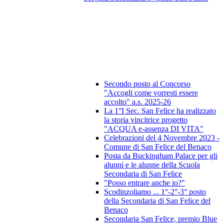
Secondo posto al Concorso
"Accogli come vorresti essere
accolto" a.s. 2025-26
La 1°I Sec. San Felice ha realizzato
la storia vincitrice progetto
"ACQUA e-assenza DI VITA"
Celebrazioni del 4 Novembre 2023 -
Comune di San Felice del Benaco
Posta da Buckingham Palace per gli
alunni e le alunne della Scuola
Secondaria di San Felice
"Posso entrare anche io?"
Scodinzoliamo ... 1°-2°-3° posto
della Secondaria di San Felice del
Benaco
Secondaria San Felice, premio Blue