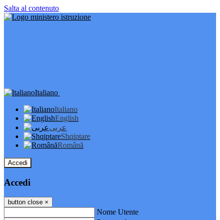
Salta al contenuto
Italiano
Italiano
English
عربى
Shqiptare
Română
Accedi
Accedi
button close
×
Nome Utente