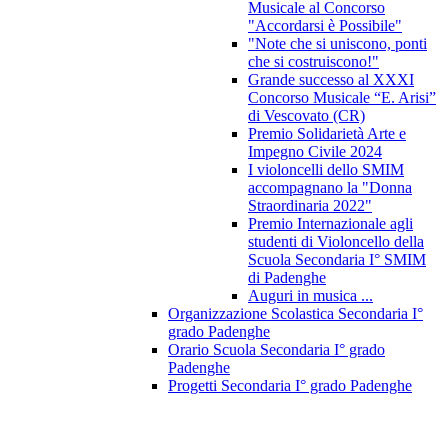
Musicale al Concorso
"Accordarsi è Possibile"
"Note che si uniscono, ponti
che si costruiscono!"
Grande successo al XXXI
Concorso Musicale “E. Arisi”
di Vescovato (CR)
Premio Solidarietà Arte e
Impegno Civile 2024
I violoncelli dello SMIM
accompagnano la "Donna
Straordinaria 2022"
Premio Internazionale agli
studenti di Violoncello della
Scuola Secondaria I° SMIM
di Padenghe
Auguri in musica ...
Organizzazione Scolastica Secondaria I°
grado Padenghe
Orario Scuola Secondaria I° grado
Padenghe
Progetti Secondaria I° grado Padenghe