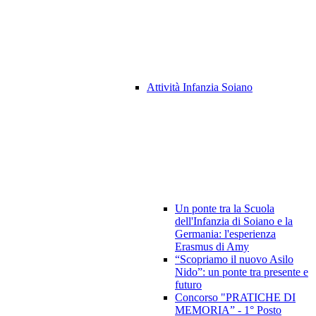
Attività Infanzia Soiano
Un ponte tra la Scuola
dell'Infanzia di Soiano e la
Germania: l'esperienza
Erasmus di Amy
“Scopriamo il nuovo Asilo
Nido”: un ponte tra presente e
futuro
Concorso "PRATICHE DI
MEMORIA” - 1° Posto