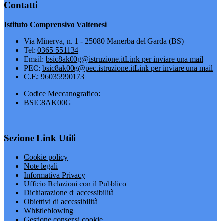
Contatti
Istituto Comprensivo Valtenesi
Via Minerva, n. 1 - 25080 Manerba del Garda (BS)
Tel:
0365 551134
Email:
bsic8ak00g@istruzione.it
Link per inviare una mail
PEC:
bsic8ak00g@pec.istruzione.it
Link per inviare una mail
C.F.: 96035990173
Codice Meccanografico:
BSIC8AK00G
Sezione Link Utili
Cookie policy
Note legali
Informativa Privacy
Ufficio Relazioni con il Pubblico
Dichiarazione di accessibilità
Obiettivi di accessibilità
Whistleblowing
Gestione consensi cookie