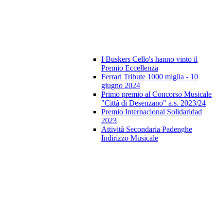
I Buskers Cello's hanno vinto il
Premio Eccellenza
Ferrari Tribute 1000 miglia - 10
giugno 2024
Primo premio al Concorso Musicale
"Città di Desenzano" a.s. 2023/24
Premio Internacional Solidaridad
2023
Attività Secondaria Padenghe
Indirizzo Musicale