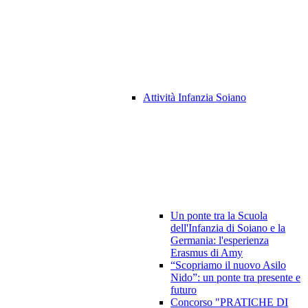
Attività Infanzia Soiano
Un ponte tra la Scuola
dell'Infanzia di Soiano e la
Germania: l'esperienza
Erasmus di Amy
“Scopriamo il nuovo Asilo
Nido”: un ponte tra presente e
futuro
Concorso "PRATICHE DI