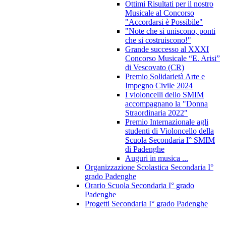
Ottimi Risultati per il nostro
Musicale al Concorso
"Accordarsi è Possibile"
"Note che si uniscono, ponti
che si costruiscono!"
Grande successo al XXXI
Concorso Musicale “E. Arisi”
di Vescovato (CR)
Premio Solidarietà Arte e
Impegno Civile 2024
I violoncelli dello SMIM
accompagnano la "Donna
Straordinaria 2022"
Premio Internazionale agli
studenti di Violoncello della
Scuola Secondaria I° SMIM
di Padenghe
Auguri in musica ...
Organizzazione Scolastica Secondaria I°
grado Padenghe
Orario Scuola Secondaria I° grado
Padenghe
Progetti Secondaria I° grado Padenghe