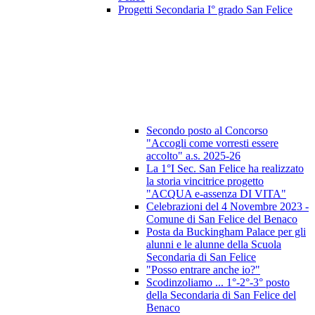
Progetti Secondaria I° grado San Felice
Secondo posto al Concorso
"Accogli come vorresti essere
accolto" a.s. 2025-26
La 1°I Sec. San Felice ha realizzato
la storia vincitrice progetto
"ACQUA e-assenza DI VITA"
Celebrazioni del 4 Novembre 2023 -
Comune di San Felice del Benaco
Posta da Buckingham Palace per gli
alunni e le alunne della Scuola
Secondaria di San Felice
"Posso entrare anche io?"
Scodinzoliamo ... 1°-2°-3° posto
della Secondaria di San Felice del
Benaco