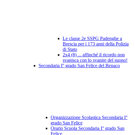
Le classe 2e SSPG Padenghe a
Brescia per i 173 anni della Polizia
di Stato
2x4 (8) ... affinché il ricordo non
svanisca con lo svanire del suono!
Secondaria I° grado San Felice del Benaco
Organizzazione Scolastica Secondaria I°
grado San Felice
Orario Scuola Secondaria I° grado San
Felice