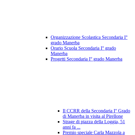
Organizzazione Scolastica Secondaria I°
grado Manerba
Orario Scuola Secondaria I° grado
Manerba
Progetti Secondaria I° grado Manerba
Il CCRR della Secondaria I° Grado
di Manerba in visita al Pirellone
Strage di piazza della Loggia, 51
anni fa ...
Premio speciale Carla Mazzola a