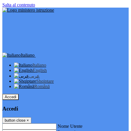
Salta al contenuto
Italiano
Italiano
English
عربى
Shqiptare
Română
Accedi
Accedi
button close
×
Nome Utente