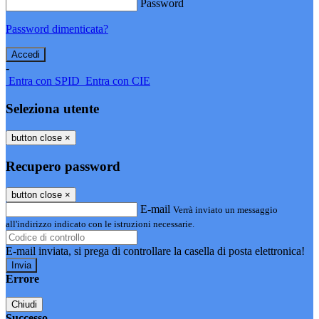
Password
Password dimenticata?
-
Entra con SPID
Entra con CIE
Seleziona utente
button close
×
Recupero password
button close
×
E-mail
Verrà inviato un messaggio
all'indirizzo indicato con le istruzioni necessarie.
E-mail inviata, si prega di controllare la casella di posta elettronica!
Errore
Chiudi
Successo