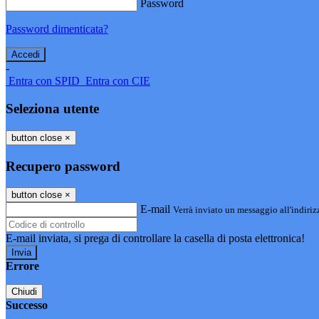
Password
Password dimenticata?
-
Entra con SPID
Entra con CIE
Seleziona utente
button close
×
Recupero password
button close
×
E-mail
Verrà inviato un messaggio all'indirizz
E-mail inviata, si prega di controllare la casella di posta elettronica!
Errore
Chiudi
Successo