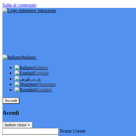
Salta al contenuto
Italiano
Italiano
English
عربى
Shqiptare
Română
Accedi
Accedi
button close
×
Nome Utente