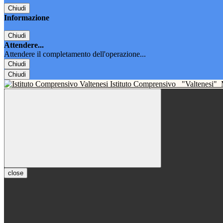
Chiudi
Informazione
Chiudi
Attendere...
Attendere il completamento dell'operazione...
Chiudi
Chiudi
Istituto Comprensivo
"Valtenesi"
close