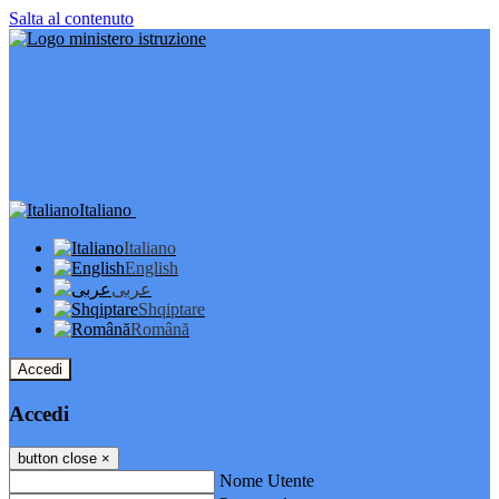
Salta al contenuto
Italiano
Italiano
English
عربى
Shqiptare
Română
Accedi
Accedi
button close
×
Nome Utente