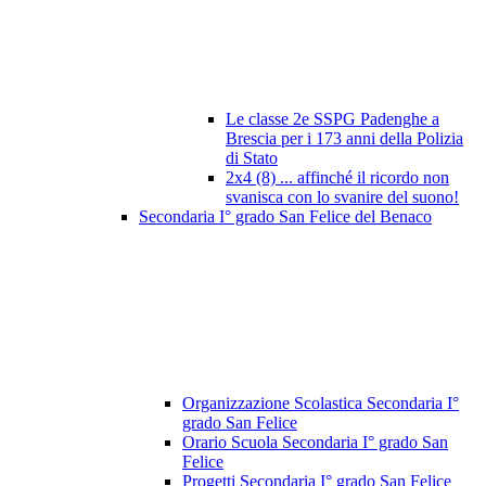
Le classe 2e SSPG Padenghe a
Brescia per i 173 anni della Polizia
di Stato
2x4 (8) ... affinché il ricordo non
svanisca con lo svanire del suono!
Secondaria I° grado San Felice del Benaco
Organizzazione Scolastica Secondaria I°
grado San Felice
Orario Scuola Secondaria I° grado San
Felice
Progetti Secondaria I° grado San Felice