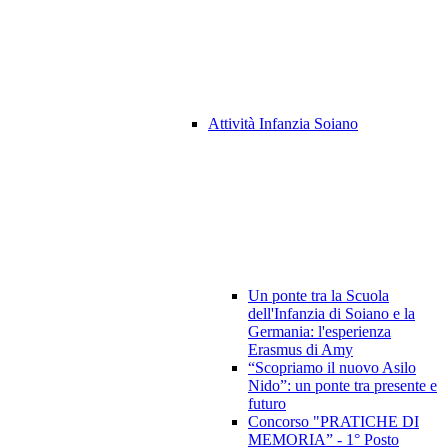
Attività Infanzia Soiano
Un ponte tra la Scuola
dell'Infanzia di Soiano e la
Germania: l'esperienza
Erasmus di Amy
“Scopriamo il nuovo Asilo
Nido”: un ponte tra presente e
futuro
Concorso "PRATICHE DI
MEMORIA” - 1° Posto