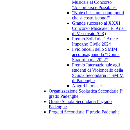
Musicale al Concorso
"Accordarsi è Possibile"
"Note che si uniscono, ponti
che si costruiscono!"
Grande successo al XXXI
Concorso Musicale “E. Arisi”
di Vescovato (CR)
Premio Solidarietà Arte e
Impegno Civile 2024
I violoncelli dello SMIM
accompagnano la "Donna
Straordinaria 2022"
Premio Internazionale agli
studenti di Violoncello della
Scuola Secondaria I° SMIM
di Padenghe
Auguri in musica ...
Organizzazione Scolastica Secondaria I°
grado Padenghe
Orario Scuola Secondaria I° grado
Padenghe
Progetti Secondaria I° grado Padenghe