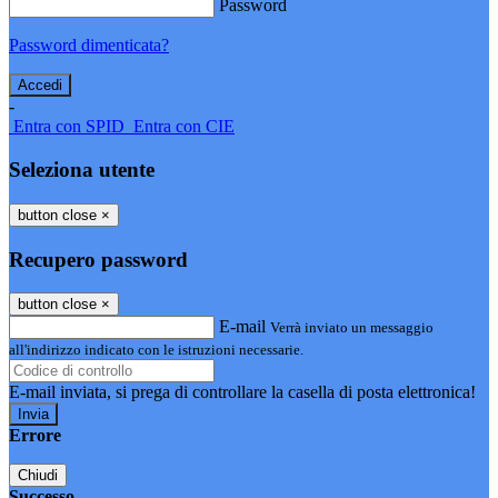
Password
Password dimenticata?
-
Entra con SPID
Entra con CIE
Seleziona utente
button close
×
Recupero password
button close
×
E-mail
Verrà inviato un messaggio
all'indirizzo indicato con le istruzioni necessarie.
E-mail inviata, si prega di controllare la casella di posta elettronica!
Errore
Chiudi
Successo