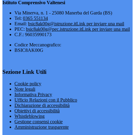
Istituto Comprensivo Valtenesi
Via Minerva, n. 1 - 25080 Manerba del Garda (BS)
Tel:
0365 551134
Email:
bsic8ak00g@istruzione.it
Link per inviare una mail
PEC:
bsic8ak00g@pec.istruzione.it
Link per inviare una mail
C.F.: 96035990173
Codice Meccanografico:
BSIC8AK00G
Sezione Link Utili
Cookie policy
Note legali
Informativa Privacy
Ufficio Relazioni con il Pubblico
Dichiarazione di accessibilità
Obiettivi di accessibilità
Whistleblowing
Gestione consensi cookie
Amministrazione trasparente