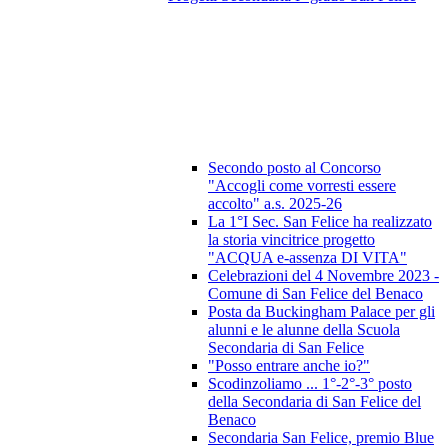
Secondo posto al Concorso
"Accogli come vorresti essere
accolto" a.s. 2025-26
La 1°I Sec. San Felice ha realizzato
la storia vincitrice progetto
"ACQUA e-assenza DI VITA"
Celebrazioni del 4 Novembre 2023 -
Comune di San Felice del Benaco
Posta da Buckingham Palace per gli
alunni e le alunne della Scuola
Secondaria di San Felice
"Posso entrare anche io?"
Scodinzoliamo ... 1°-2°-3° posto
della Secondaria di San Felice del
Benaco
Secondaria San Felice, premio Blue