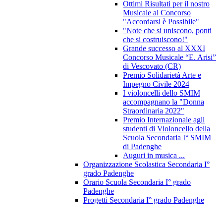
Ottimi Risultati per il nostro
Musicale al Concorso
"Accordarsi è Possibile"
"Note che si uniscono, ponti
che si costruiscono!"
Grande successo al XXXI
Concorso Musicale “E. Arisi”
di Vescovato (CR)
Premio Solidarietà Arte e
Impegno Civile 2024
I violoncelli dello SMIM
accompagnano la "Donna
Straordinaria 2022"
Premio Internazionale agli
studenti di Violoncello della
Scuola Secondaria I° SMIM
di Padenghe
Auguri in musica ...
Organizzazione Scolastica Secondaria I°
grado Padenghe
Orario Scuola Secondaria I° grado
Padenghe
Progetti Secondaria I° grado Padenghe