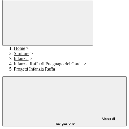
Home
>
Strutture
>
Infanzia
>
Infanzia Raffa di Puegnago del Garda
>
Progetti Infanzia Raffa
Menu di
navigazione