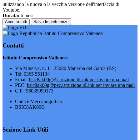
utilizzando la nuova o la vecchia versione dell'interfaccia di
Youtube.
Durata:
6 mesi
Accetta tutti
Salva le preferenze
Istituto Comprensivo Valtenesi
Contatti
Istituto Comprensivo Valtenesi
Via Minerva, n. 1 - 25080 Manerba del Garda (BS)
Tel:
0365 551134
Email:
bsic8ak00g@istruzione.it
Link per inviare una mail
PEC:
bsic8ak00g@pec.istruzione.it
Link per inviare una mail
C.F.: 96035990173
Codice Meccanografico:
BSIC8AK00G
Sezione Link Utili