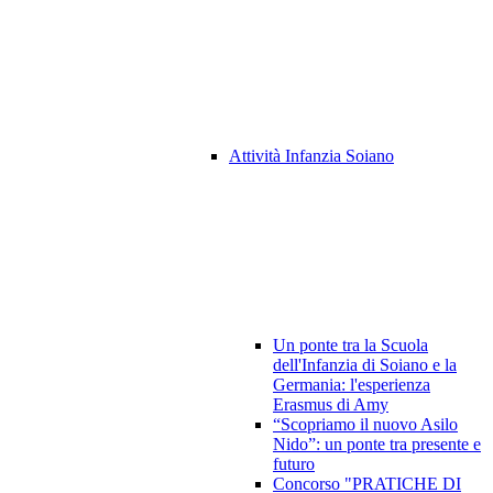
Attività Infanzia Soiano
Un ponte tra la Scuola
dell'Infanzia di Soiano e la
Germania: l'esperienza
Erasmus di Amy
“Scopriamo il nuovo Asilo
Nido”: un ponte tra presente e
futuro
Concorso "PRATICHE DI