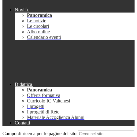
Novità
Panoramica
Le notizie
Le circolari
Albo online
Calendario eventi
Didattica
Panoramica
Offerta formativa
Curricolo IC Valtenesi
I progetti
I progetti di Rete
Materiale Accoglienza Alunni
Contatti
Campo di ricerca per le pagine del sito