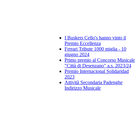
I Buskers Cello's hanno vinto il
Premio Eccellenza
Ferrari Tribute 1000 miglia - 10
giugno 2024
Primo premio al Concorso Musicale
"Città di Desenzano" a.s. 2023/24
Premio Internacional Solidaridad
2023
Attività Secondaria Padenghe
Indirizzo Musicale