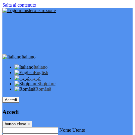
Salta al contenuto
Italiano
Italiano
English
عربى
Shqiptare
Română
Accedi
Accedi
button close
×
Nome Utente