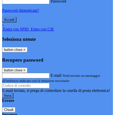
Password
Password dimenticata?
-
Entra con SPID
Entra con CIE
Seleziona utente
button close
×
Recupero password
button close
×
E-mail
Verrà inviato un messaggio
all'indirizzo indicato con le istruzioni necessarie.
E-mail inviata, si prega di controllare la casella di posta elettronica!
Errore
Chiudi
Successo