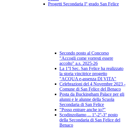
Progetti Secondaria I° grado San Felice
Secondo posto al Concorso
"Accogli come vorresti essere
accolto" a.s. 2025-26
La 1°I Sec. San Felice ha realizzato
la storia vincitrice progetto
"ACQUA e-assenza DI VITA"
Celebrazioni del 4 Novembre 2023 -
Comune di San Felice del Benaco
Posta da Buckingham Palace per gli
alunni e le alunne della Scuola
Secondaria di San Felice
"Posso entrare anche io?"
Scodinzoliamo ... 1°-2°-3° posto
della Secondaria di San Felice del
Benaco