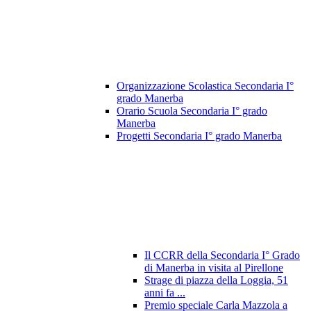
Organizzazione Scolastica Secondaria I°
grado Manerba
Orario Scuola Secondaria I° grado
Manerba
Progetti Secondaria I° grado Manerba
Il CCRR della Secondaria I° Grado
di Manerba in visita al Pirellone
Strage di piazza della Loggia, 51
anni fa ...
Premio speciale Carla Mazzola a