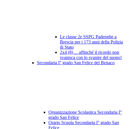
Le classe 2e SSPG Padenghe a
Brescia per i 173 anni della Polizia
di Stato
2x4 (8) ... affinché il ricordo non
svanisca con lo svanire del suono!
Secondaria I° grado San Felice del Benaco
Organizzazione Scolastica Secondaria I°
grado San Felice
Orario Scuola Secondaria I° grado San
Felice