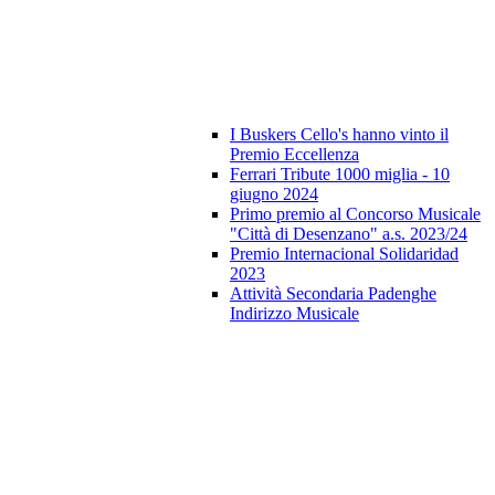
I Buskers Cello's hanno vinto il
Premio Eccellenza
Ferrari Tribute 1000 miglia - 10
giugno 2024
Primo premio al Concorso Musicale
"Città di Desenzano" a.s. 2023/24
Premio Internacional Solidaridad
2023
Attività Secondaria Padenghe
Indirizzo Musicale