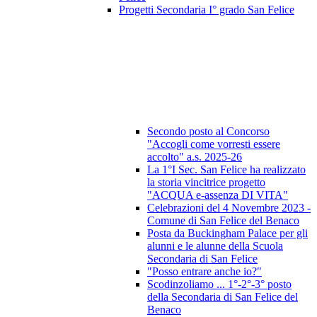
Progetti Secondaria I° grado San Felice
Secondo posto al Concorso
"Accogli come vorresti essere
accolto" a.s. 2025-26
La 1°I Sec. San Felice ha realizzato
la storia vincitrice progetto
"ACQUA e-assenza DI VITA"
Celebrazioni del 4 Novembre 2023 -
Comune di San Felice del Benaco
Posta da Buckingham Palace per gli
alunni e le alunne della Scuola
Secondaria di San Felice
"Posso entrare anche io?"
Scodinzoliamo ... 1°-2°-3° posto
della Secondaria di San Felice del
Benaco