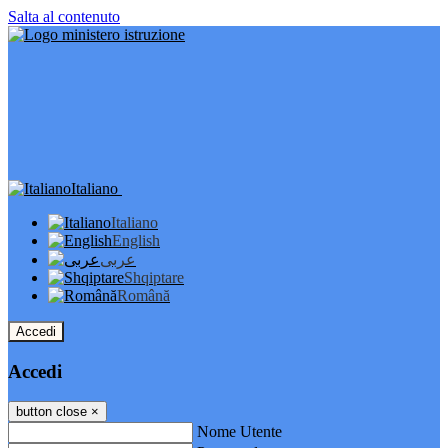
Salta al contenuto
Italiano
Italiano
English
عربى
Shqiptare
Română
Accedi
Accedi
button close
×
Nome Utente