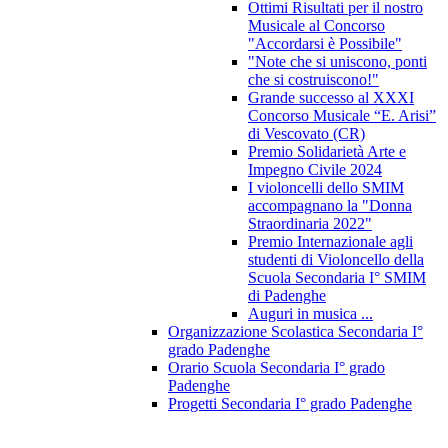
Ottimi Risultati per il nostro
Musicale al Concorso
"Accordarsi è Possibile"
"Note che si uniscono, ponti
che si costruiscono!"
Grande successo al XXXI
Concorso Musicale “E. Arisi”
di Vescovato (CR)
Premio Solidarietà Arte e
Impegno Civile 2024
I violoncelli dello SMIM
accompagnano la "Donna
Straordinaria 2022"
Premio Internazionale agli
studenti di Violoncello della
Scuola Secondaria I° SMIM
di Padenghe
Auguri in musica ...
Organizzazione Scolastica Secondaria I°
grado Padenghe
Orario Scuola Secondaria I° grado
Padenghe
Progetti Secondaria I° grado Padenghe