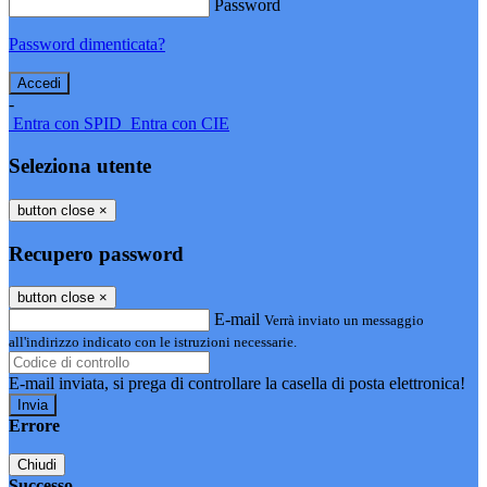
Password
Password dimenticata?
-
Entra con SPID
Entra con CIE
Seleziona utente
button close
×
Recupero password
button close
×
E-mail
Verrà inviato un messaggio
all'indirizzo indicato con le istruzioni necessarie.
E-mail inviata, si prega di controllare la casella di posta elettronica!
Errore
Chiudi
Successo