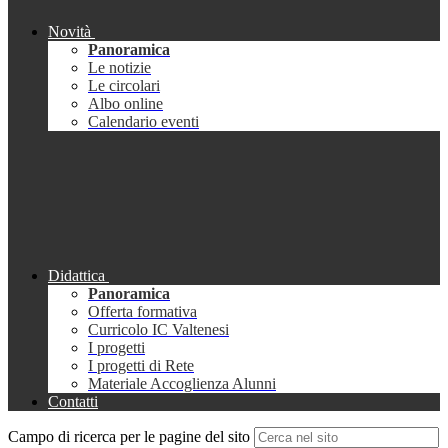
Novità
Panoramica
Le notizie
Le circolari
Albo online
Calendario eventi
Didattica
Panoramica
Offerta formativa
Curricolo IC Valtenesi
I progetti
I progetti di Rete
Materiale Accoglienza Alunni
Contatti
Campo di ricerca per le pagine del sito