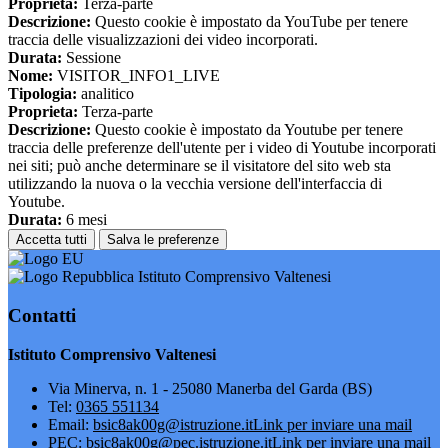
Proprieta:
Terza-parte
Descrizione:
Questo cookie è impostato da YouTube per tenere
traccia delle visualizzazioni dei video incorporati.
Durata:
Sessione
Nome:
VISITOR_INFO1_LIVE
Tipologia:
analitico
Proprieta:
Terza-parte
Descrizione:
Questo cookie è impostato da Youtube per tenere
traccia delle preferenze dell'utente per i video di Youtube incorporati
nei siti; può anche determinare se il visitatore del sito web sta
utilizzando la nuova o la vecchia versione dell'interfaccia di
Youtube.
Durata:
6 mesi
Accetta tutti
Salva le preferenze
Istituto Comprensivo Valtenesi
Contatti
Istituto Comprensivo Valtenesi
Via Minerva, n. 1 - 25080 Manerba del Garda (BS)
Tel:
0365 551134
Email:
bsic8ak00g@istruzione.it
Link per inviare una mail
PEC:
bsic8ak00g@pec.istruzione.it
Link per inviare una mail