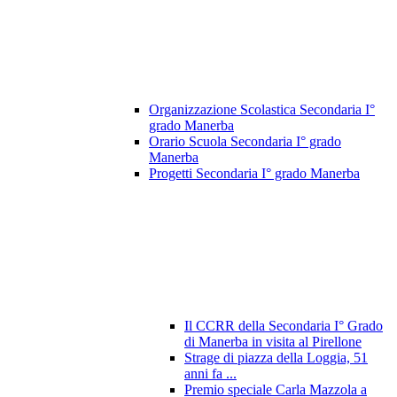
Organizzazione Scolastica Secondaria I°
grado Manerba
Orario Scuola Secondaria I° grado
Manerba
Progetti Secondaria I° grado Manerba
Il CCRR della Secondaria I° Grado
di Manerba in visita al Pirellone
Strage di piazza della Loggia, 51
anni fa ...
Premio speciale Carla Mazzola a