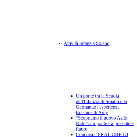
Attività Infanzia Soiano
Un ponte tra la Scuola
dell'Infanzia di Soiano e la
Germania: l'esperienza
Erasmus di Amy
“Scopriamo il nuovo Asilo
Nido”: un ponte tra presente e
futuro
Concorso "PRATICHE DI