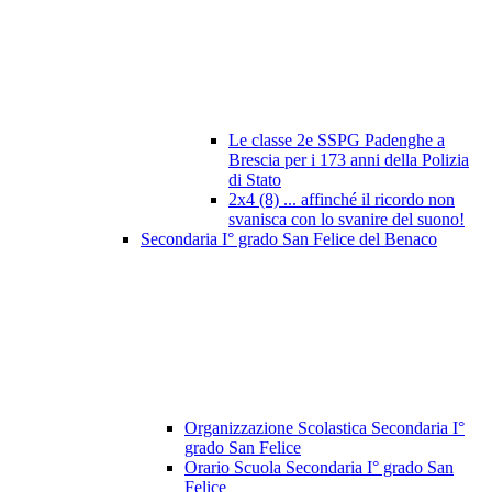
Le classe 2e SSPG Padenghe a
Brescia per i 173 anni della Polizia
di Stato
2x4 (8) ... affinché il ricordo non
svanisca con lo svanire del suono!
Secondaria I° grado San Felice del Benaco
Organizzazione Scolastica Secondaria I°
grado San Felice
Orario Scuola Secondaria I° grado San
Felice