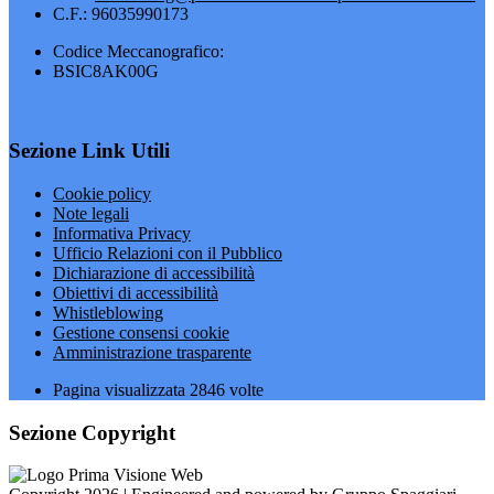
C.F.: 96035990173
Codice Meccanografico:
BSIC8AK00G
Sezione Link Utili
Cookie policy
Note legali
Informativa Privacy
Ufficio Relazioni con il Pubblico
Dichiarazione di accessibilità
Obiettivi di accessibilità
Whistleblowing
Gestione consensi cookie
Amministrazione trasparente
Pagina visualizzata
2846
volte
Sezione Copyright