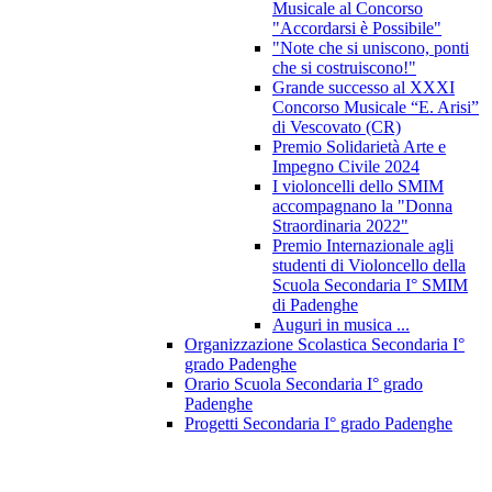
Musicale al Concorso
"Accordarsi è Possibile"
"Note che si uniscono, ponti
che si costruiscono!"
Grande successo al XXXI
Concorso Musicale “E. Arisi”
di Vescovato (CR)
Premio Solidarietà Arte e
Impegno Civile 2024
I violoncelli dello SMIM
accompagnano la "Donna
Straordinaria 2022"
Premio Internazionale agli
studenti di Violoncello della
Scuola Secondaria I° SMIM
di Padenghe
Auguri in musica ...
Organizzazione Scolastica Secondaria I°
grado Padenghe
Orario Scuola Secondaria I° grado
Padenghe
Progetti Secondaria I° grado Padenghe