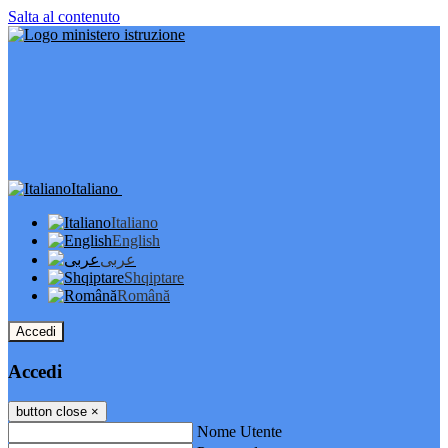
Salta al contenuto
Italiano
Italiano
English
عربى
Shqiptare
Română
Accedi
Accedi
button close
×
Nome Utente