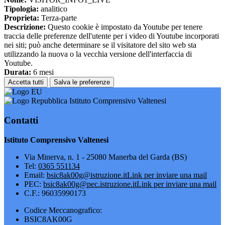
Tipologia:
analitico
Proprieta:
Terza-parte
Descrizione:
Questo cookie è impostato da Youtube per tenere
traccia delle preferenze dell'utente per i video di Youtube incorporati
nei siti; può anche determinare se il visitatore del sito web sta
utilizzando la nuova o la vecchia versione dell'interfaccia di
Youtube.
Durata:
6 mesi
Accetta tutti
Salva le preferenze
Istituto Comprensivo Valtenesi
Contatti
Istituto Comprensivo Valtenesi
Via Minerva, n. 1 - 25080 Manerba del Garda (BS)
Tel:
0365 551134
Email:
bsic8ak00g@istruzione.it
Link per inviare una mail
PEC:
bsic8ak00g@pec.istruzione.it
Link per inviare una mail
C.F.: 96035990173
Codice Meccanografico:
BSIC8AK00G