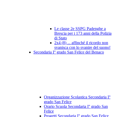
Le classe 2e SSPG Padenghe a
Brescia per i 173 anni della Polizia
di Stato
2x4 (8) ... affinché il ricordo non
svanisca con lo svanire del suono!
Secondaria I° grado San Felice del Benaco
Organizzazione Scolastica Secondaria I°
grado San Felice
Orario Scuola Secondaria I° grado San
Felice
Progetti Secondaria I° grado San Felice