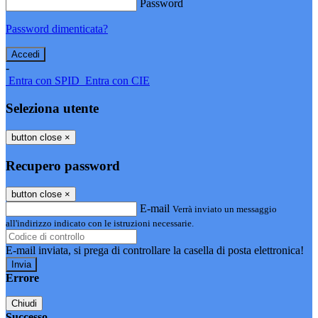
Password
Password dimenticata?
-
Entra con SPID
Entra con CIE
Seleziona utente
button close
×
Recupero password
button close
×
E-mail
Verrà inviato un messaggio
all'indirizzo indicato con le istruzioni necessarie.
E-mail inviata, si prega di controllare la casella di posta elettronica!
Errore
Chiudi
Successo