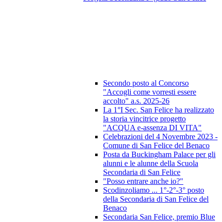
Secondo posto al Concorso
"Accogli come vorresti essere
accolto" a.s. 2025-26
La 1°I Sec. San Felice ha realizzato
la storia vincitrice progetto
"ACQUA e-assenza DI VITA"
Celebrazioni del 4 Novembre 2023 -
Comune di San Felice del Benaco
Posta da Buckingham Palace per gli
alunni e le alunne della Scuola
Secondaria di San Felice
"Posso entrare anche io?"
Scodinzoliamo ... 1°-2°-3° posto
della Secondaria di San Felice del
Benaco
Secondaria San Felice, premio Blue