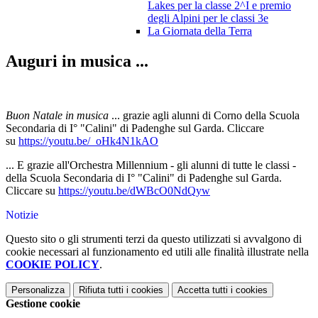
Lakes per la classe 2^I e premio
degli Alpini per le classi 3e
La Giornata della Terra
Auguri in musica ...
Buon Natale in musica
... grazie agli alunni di Corno della Scuola
Secondaria di I° "Calini" di Padenghe sul Garda. Cliccare
su
https://youtu.be/_oHk4N1kAO
... E grazie all'Orchestra Millennium - gli alunni di tutte le classi -
della Scuola Secondaria di I° "Calini" di Padenghe sul Garda.
Cliccare su
https://youtu.be/dWBcO0NdQyw
Notizie
Questo sito o gli strumenti terzi da questo utilizzati si avvalgono di
cookie necessari al funzionamento ed utili alle finalità illustrate nella
COOKIE POLICY
.
Personalizza
Rifiuta tutti
i cookies
Accetta tutti
i cookies
Gestione cookie