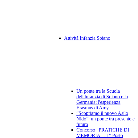
Attività Infanzia Soiano
Un ponte tra la Scuola
dell'Infanzia di Soiano e la
Germania: l'esperienza
Erasmus di Amy
“Scopriamo il nuovo Asilo
Nido”: un ponte tra presente e
futuro
Concorso "PRATICHE DI
MEMORIA” - 1° Posto