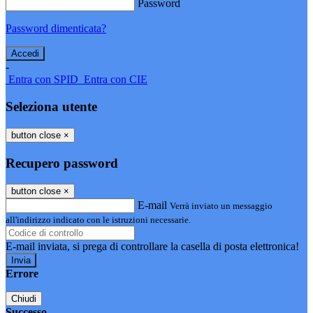
Password
Password dimenticata?
-
Entra con SPID
Entra con CIE
Seleziona utente
button close
×
Recupero password
button close
×
E-mail
Verrà inviato un messaggio
all'indirizzo indicato con le istruzioni necessarie.
E-mail inviata, si prega di controllare la casella di posta elettronica!
Errore
Chiudi
Successo