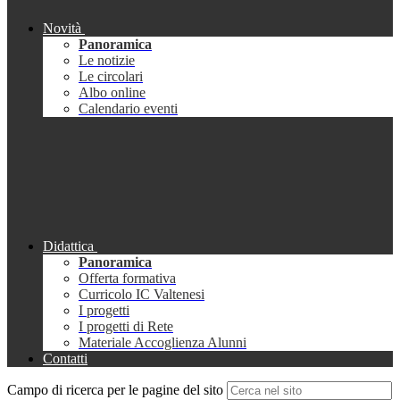
Novità
Panoramica
Le notizie
Le circolari
Albo online
Calendario eventi
Didattica
Panoramica
Offerta formativa
Curricolo IC Valtenesi
I progetti
I progetti di Rete
Materiale Accoglienza Alunni
Contatti
Campo di ricerca per le pagine del sito