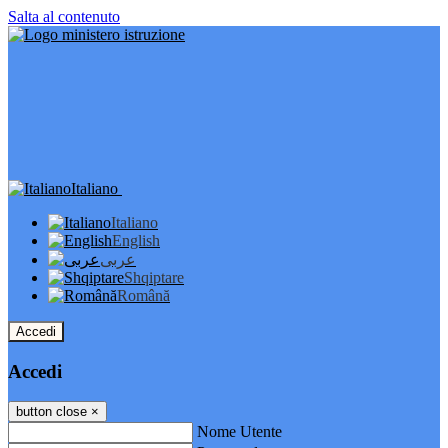
Salta al contenuto
Italiano
Italiano
English
عربى
Shqiptare
Română
Accedi
Accedi
button close
×
Nome Utente