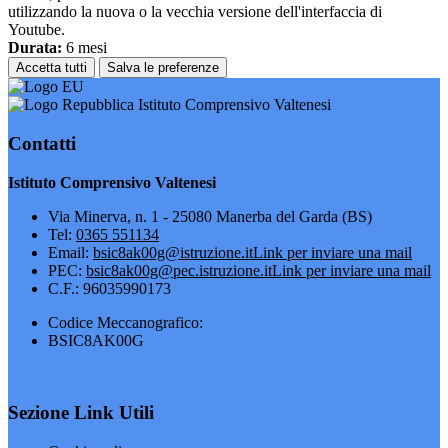
utilizzando la nuova o la vecchia versione dell'interfaccia di
Youtube.
Durata:
6 mesi
Accetta tutti
Salva le preferenze
Istituto Comprensivo Valtenesi
Contatti
Istituto Comprensivo Valtenesi
Via Minerva, n. 1 - 25080 Manerba del Garda (BS)
Tel:
0365 551134
Email:
bsic8ak00g@istruzione.it
Link per inviare una mail
PEC:
bsic8ak00g@pec.istruzione.it
Link per inviare una mail
C.F.: 96035990173
Codice Meccanografico:
BSIC8AK00G
Sezione Link Utili