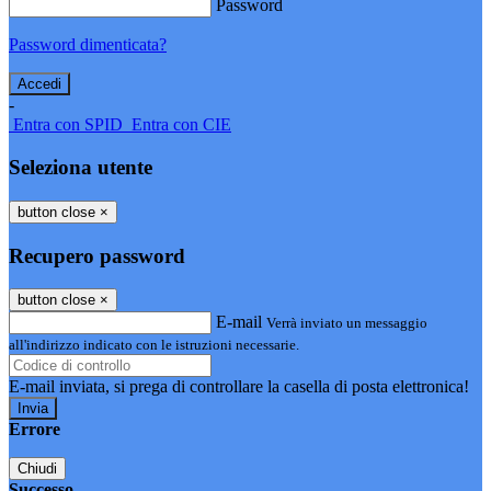
Password
Password dimenticata?
-
Entra con SPID
Entra con CIE
Seleziona utente
button close
×
Recupero password
button close
×
E-mail
Verrà inviato un messaggio
all'indirizzo indicato con le istruzioni necessarie.
E-mail inviata, si prega di controllare la casella di posta elettronica!
Errore
Chiudi
Successo