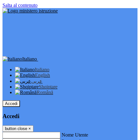
Salta al contenuto
Italiano
Italiano
English
عربى
Shqiptare
Română
Accedi
Accedi
button close
×
Nome Utente