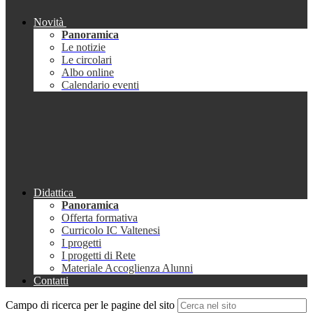
Novità
Panoramica
Le notizie
Le circolari
Albo online
Calendario eventi
Didattica
Panoramica
Offerta formativa
Curricolo IC Valtenesi
I progetti
I progetti di Rete
Materiale Accoglienza Alunni
Contatti
Campo di ricerca per le pagine del sito