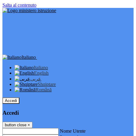
Salta al contenuto
Italiano
Italiano
English
عربى
Shqiptare
Română
Accedi
Accedi
button close
×
Nome Utente