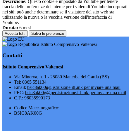
Descrizione:
Questo cookie è impostato da Youtube per tenere
traccia delle preferenze dell'utente per i video di Youtube incorporati
nei siti; può anche determinare se il visitatore del sito web sta
utilizzando la nuova o la vecchia versione dell'interfaccia di
Youtube.
Durata:
6 mesi
Accetta tutti
Salva le preferenze
Istituto Comprensivo Valtenesi
Contatti
Istituto Comprensivo Valtenesi
Via Minerva, n. 1 - 25080 Manerba del Garda (BS)
Tel:
0365 551134
Email:
bsic8ak00g@istruzione.it
Link per inviare una mail
PEC:
bsic8ak00g@pec.istruzione.it
Link per inviare una mail
C.F.: 96035990173
Codice Meccanografico:
BSIC8AK00G