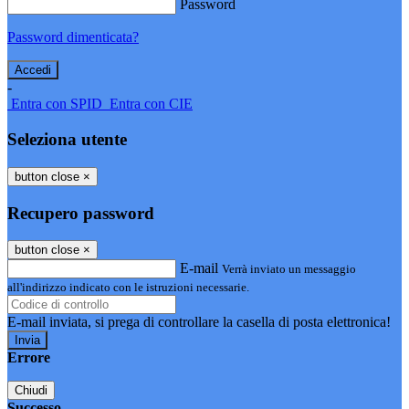
Password
Password dimenticata?
-
Entra con SPID
Entra con CIE
Seleziona utente
button close
×
Recupero password
button close
×
E-mail
Verrà inviato un messaggio
all'indirizzo indicato con le istruzioni necessarie.
E-mail inviata, si prega di controllare la casella di posta elettronica!
Errore
Chiudi
Successo