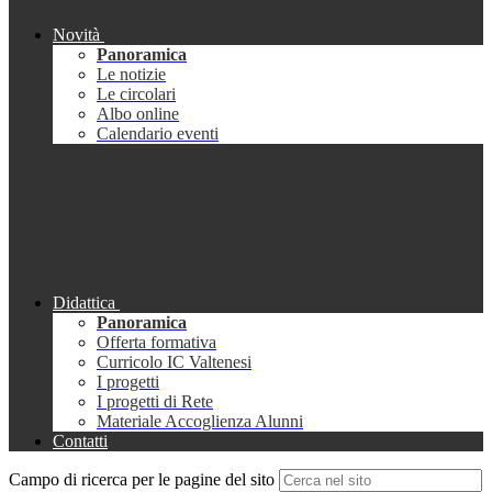
Novità
Panoramica
Le notizie
Le circolari
Albo online
Calendario eventi
Didattica
Panoramica
Offerta formativa
Curricolo IC Valtenesi
I progetti
I progetti di Rete
Materiale Accoglienza Alunni
Contatti
Campo di ricerca per le pagine del sito