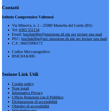
Contatti
Istituto Comprensivo Valtenesi
Via Minerva, n. 1 - 25080 Manerba del Garda (BS)
Tel:
0365 551134
Email:
bsic8ak00g@istruzione.it
Link per inviare una mail
PEC:
bsic8ak00g@pec.istruzione.it
Link per inviare una mail
C.F.: 96035990173
Codice Meccanografico:
BSIC8AK00G
Sezione Link Utili
Cookie policy
Note legali
Informativa Privacy
Ufficio Relazioni con il Pubblico
Dichiarazione di accessibilità
Obiettivi di accessibilità
Whistleblowing