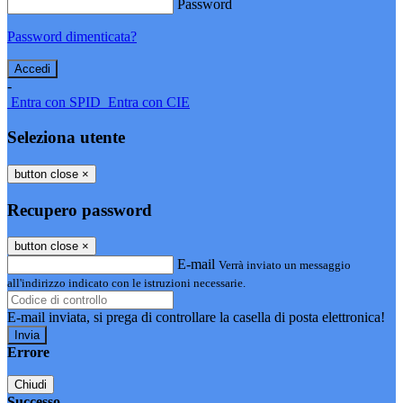
Password
Password dimenticata?
-
Entra con SPID
Entra con CIE
Seleziona utente
button close
×
Recupero password
button close
×
E-mail
Verrà inviato un messaggio
all'indirizzo indicato con le istruzioni necessarie.
E-mail inviata, si prega di controllare la casella di posta elettronica!
Errore
Chiudi
Successo