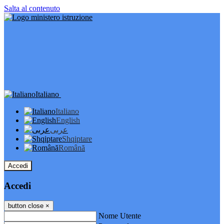
Salta al contenuto
Italiano
Italiano
English
عربى
Shqiptare
Română
Accedi
Accedi
button close
×
Nome Utente