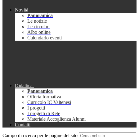
Novità
Panoramica
Le notizie
Le circolari
Albo online
Calendario eventi
Didattica
Panoramica
Offerta formativa
Curricolo IC Valtenesi
I progetti
I progetti di Rete
Materiale Accoglienza Alunni
Contatti
Campo di ricerca per le pagine del sito