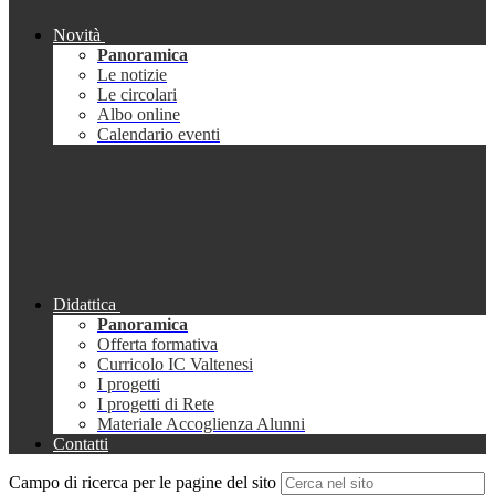
Novità
Panoramica
Le notizie
Le circolari
Albo online
Calendario eventi
Didattica
Panoramica
Offerta formativa
Curricolo IC Valtenesi
I progetti
I progetti di Rete
Materiale Accoglienza Alunni
Contatti
Campo di ricerca per le pagine del sito