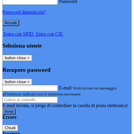
Password
Password dimenticata?
-
Entra con SPID
Entra con CIE
Seleziona utente
button close
×
Recupero password
button close
×
E-mail
Verrà inviato un messaggio
all'indirizzo indicato con le istruzioni necessarie.
E-mail inviata, si prega di controllare la casella di posta elettronica!
Errore
Chiudi
Successo