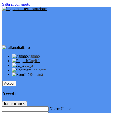
Salta al contenuto
Italiano
Italiano
English
عربى
Shqiptare
Română
Accedi
Accedi
button close
×
Nome Utente