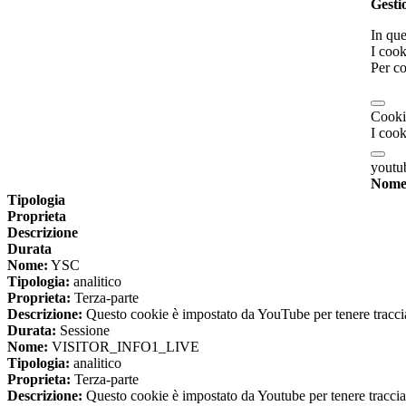
Gesti
In que
I cook
Per co
Cooki
I cook
yout
Nom
Tipologia
Proprieta
Descrizione
Durata
Nome:
YSC
Tipologia:
analitico
Proprieta:
Terza-parte
Descrizione:
Questo cookie è impostato da YouTube per tenere traccia 
Durata:
Sessione
Nome:
VISITOR_INFO1_LIVE
Tipologia:
analitico
Proprieta:
Terza-parte
Descrizione:
Questo cookie è impostato da Youtube per tenere traccia de