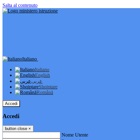
Salta al contenuto
Italiano
Italiano
English
عربى
Shqiptare
Română
Accedi
Accedi
button close
×
Nome Utente