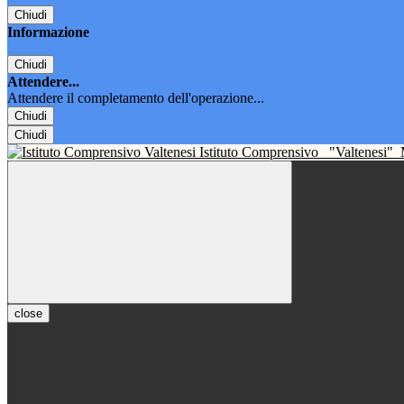
Chiudi
Informazione
Chiudi
Attendere...
Attendere il completamento dell'operazione...
Chiudi
Chiudi
Istituto Comprensivo
"Valtenesi"
close