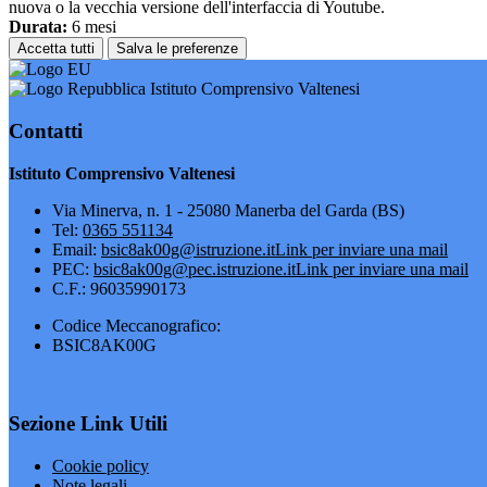
nuova o la vecchia versione dell'interfaccia di Youtube.
Durata:
6 mesi
Accetta tutti
Salva le preferenze
Istituto Comprensivo Valtenesi
Contatti
Istituto Comprensivo Valtenesi
Via Minerva, n. 1 - 25080 Manerba del Garda (BS)
Tel:
0365 551134
Email:
bsic8ak00g@istruzione.it
Link per inviare una mail
PEC:
bsic8ak00g@pec.istruzione.it
Link per inviare una mail
C.F.: 96035990173
Codice Meccanografico:
BSIC8AK00G
Sezione Link Utili
Cookie policy
Note legali