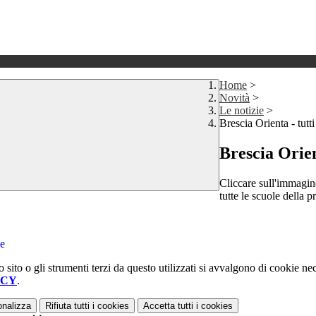
Home
>
Novità
>
Le notizie
>
Brescia Orienta - tutt
Brescia Orien
Cliccare sull'immagine
tutte le scuole della p
ie
 sito o gli strumenti terzi da questo utilizzati si avvalgono di cookie nece
ICY
.
onalizza
Rifiuta tutti
i cookies
Accetta tutti
i cookies