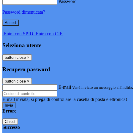
Password
Password dimenticata?
-
Entra con SPID
Entra con CIE
Seleziona utente
button close
×
Recupero password
button close
×
E-mail
Verrà inviato un messaggio all'indirizz
E-mail inviata, si prega di controllare la casella di posta elettronica!
Errore
Chiudi
Successo