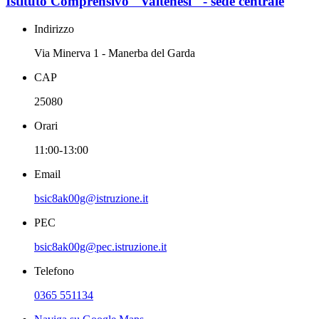
Istituto Comprensivo "Valtenesi" - sede centrale
Indirizzo
Via Minerva 1 - Manerba del Garda
CAP
25080
Orari
11:00-13:00
Email
bsic8ak00g@istruzione.it
PEC
bsic8ak00g@pec.istruzione.it
Telefono
0365 551134