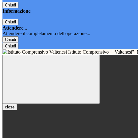
Chiudi
Informazione
Chiudi
Attendere...
Attendere il completamento dell'operazione...
Chiudi
Chiudi
Istituto Comprensivo
"Valtenesi"
close