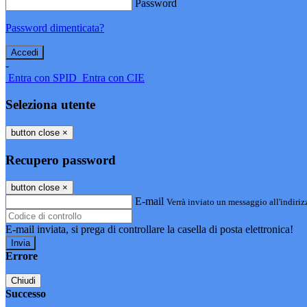
Password
Password dimenticata?
-
Entra con SPID
Entra con CIE
Seleziona utente
button close
×
Recupero password
button close
×
E-mail
Verrà inviato un messaggio all'indirizz
E-mail inviata, si prega di controllare la casella di posta elettronica!
Errore
Chiudi
Successo