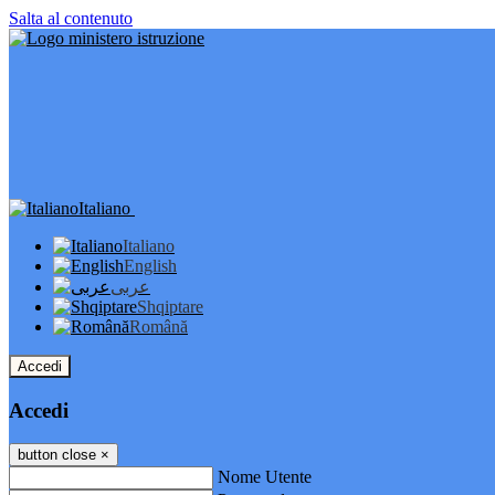
Salta al contenuto
Italiano
Italiano
English
عربى
Shqiptare
Română
Accedi
Accedi
button close
×
Nome Utente